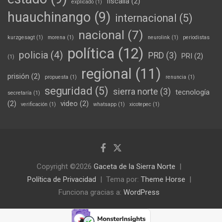
fiscalia
(2)
explicado
(1)
huauchinango
(9)
internacional
(5)
nacional
(7)
kurzgesagt
(1)
morena
(1)
neurolink
(1)
periodistas
política
(12)
policia
(4)
PRD
(3)
PRI
(2)
(1)
regional
(11)
prisión
(2)
propuesta
(1)
renuncia
(1)
seguridad
(5)
sierra norte
(3)
tecnología
secretaría
(1)
(2)
video
(2)
verificación
(1)
whatsapp
(1)
xicotepec
(1)
Copyright ©2026
Gaceta de la Sierra Norte
Política de Privacidad
Tema por:
Theme Horse
Funciona gracias a:
WordPress