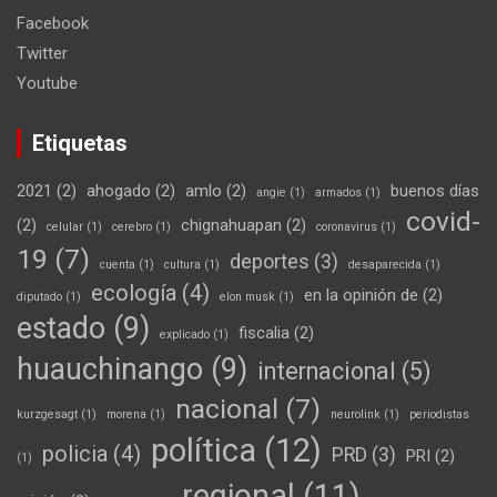
Facebook
Twitter
Youtube
Etiquetas
2021
(2)
ahogado
(2)
amlo
(2)
buenos días
angie
(1)
armados
(1)
covid-
(2)
chignahuapan
(2)
celular
(1)
cerebro
(1)
coronavirus
(1)
19
(7)
deportes
(3)
cuenta
(1)
cultura
(1)
desaparecida
(1)
ecología
(4)
en la opinión de
(2)
diputado
(1)
elon musk
(1)
estado
(9)
fiscalia
(2)
explicado
(1)
huauchinango
(9)
internacional
(5)
nacional
(7)
kurzgesagt
(1)
morena
(1)
neurolink
(1)
periodistas
política
(12)
policia
(4)
PRD
(3)
PRI
(2)
(1)
regional
(11)