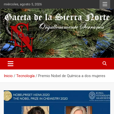
Saltar
miércoles, agosto 5, 2026
al
contenido
Orgullosamente Serranos
Gaceta de la Sierra Norte
Inicio
Tecnología
Premio Nobel de Química a dos mujeres