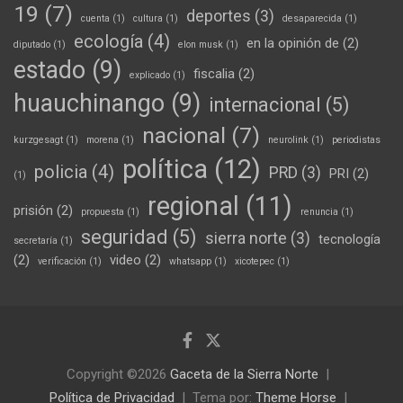
19
(7)
deportes
(3)
cuenta
(1)
cultura
(1)
desaparecida
(1)
ecología
(4)
en la opinión de
(2)
diputado
(1)
elon musk
(1)
estado
(9)
fiscalia
(2)
explicado
(1)
huauchinango
(9)
internacional
(5)
nacional
(7)
kurzgesagt
(1)
morena
(1)
neurolink
(1)
periodistas
política
(12)
policia
(4)
PRD
(3)
PRI
(2)
(1)
regional
(11)
prisión
(2)
propuesta
(1)
renuncia
(1)
seguridad
(5)
sierra norte
(3)
tecnología
secretaría
(1)
(2)
video
(2)
verificación
(1)
whatsapp
(1)
xicotepec
(1)
Copyright ©2026
Gaceta de la Sierra Norte
Política de Privacidad
Tema por:
Theme Horse