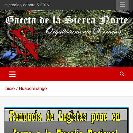
Saltar
miércoles, agosto 5, 2026
al
contenido
Orgullosamente Serranos
Gaceta de la Sierra Norte
Inicio
Huauchinango