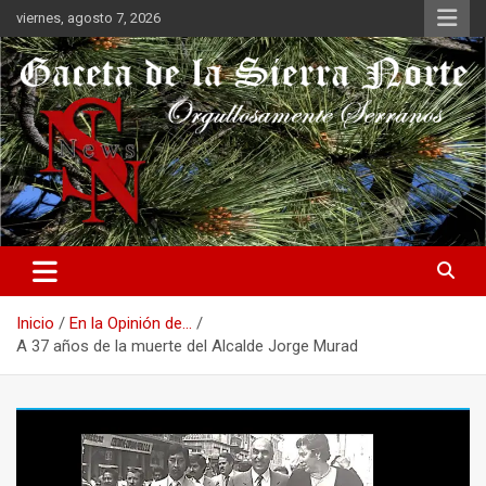
Saltar
viernes, agosto 7, 2026
al
contenido
Orgullosamente Serranos
Gaceta de la Sierra Norte
Inicio
En la Opinión de...
A 37 años de la muerte del Alcalde Jorge Murad