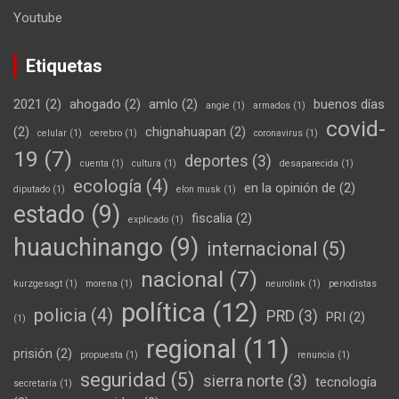
Youtube
Etiquetas
2021
(2)
ahogado
(2)
amlo
(2)
buenos días
angie
(1)
armados
(1)
covid-
(2)
chignahuapan
(2)
celular
(1)
cerebro
(1)
coronavirus
(1)
19
(7)
deportes
(3)
cuenta
(1)
cultura
(1)
desaparecida
(1)
ecología
(4)
en la opinión de
(2)
diputado
(1)
elon musk
(1)
estado
(9)
fiscalia
(2)
explicado
(1)
huauchinango
(9)
internacional
(5)
nacional
(7)
kurzgesagt
(1)
morena
(1)
neurolink
(1)
periodistas
política
(12)
policia
(4)
PRD
(3)
PRI
(2)
(1)
regional
(11)
prisión
(2)
propuesta
(1)
renuncia
(1)
seguridad
(5)
sierra norte
(3)
tecnología
secretaría
(1)