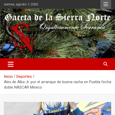
Saltar
viernes, agosto 7, 2026
al
contenido
Orgullosamente Serranos
Gaceta de la Sierra Norte
Inicio
Deportes
Alex de Alba Jr. por el arranque de buena racha en Puebla fecha
doble NASCAR México