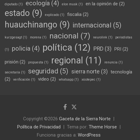
ecología
(4)
en la opinión de
(2)
diputado
(1)
elon musk
(1)
estado
(9)
fiscalia
(2)
explicado
(1)
huauchinango
(9)
internacional
(5)
nacional
(7)
kurzgesagt
(1)
morena
(1)
neurolink
(1)
periodistas
política
(12)
policia
(4)
PRD
(3)
PRI
(2)
(1)
regional
(11)
prisión
(2)
propuesta
(1)
renuncia
(1)
seguridad
(5)
sierra norte
(3)
tecnología
secretaría
(1)
(2)
video
(2)
verificación
(1)
whatsapp
(1)
xicotepec
(1)
Copyright ©2026
Gaceta de la Sierra Norte
Política de Privacidad
Tema por:
Theme Horse
Funciona gracias a:
WordPress