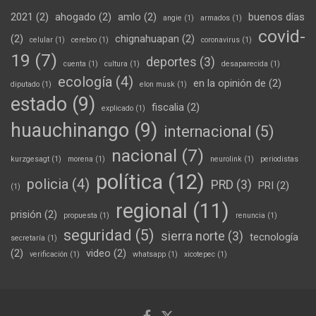
2021
(2)
ahogado
(2)
amlo
(2)
buenos días
angie
(1)
armados
(1)
covid-
(2)
chignahuapan
(2)
celular
(1)
cerebro
(1)
coronavirus
(1)
19
(7)
deportes
(3)
cuenta
(1)
cultura
(1)
desaparecida
(1)
ecología
(4)
en la opinión de
(2)
diputado
(1)
elon musk
(1)
estado
(9)
fiscalia
(2)
explicado
(1)
huauchinango
(9)
internacional
(5)
nacional
(7)
kurzgesagt
(1)
morena
(1)
neurolink
(1)
periodistas
política
(12)
policia
(4)
PRD
(3)
PRI
(2)
(1)
regional
(11)
prisión
(2)
propuesta
(1)
renuncia
(1)
seguridad
(5)
sierra norte
(3)
tecnología
secretaría
(1)
(2)
video
(2)
verificación
(1)
whatsapp
(1)
xicotepec
(1)