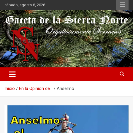
Saltar
sábado, agosto 8, 2026
al
contenido
Orgullosamente Serranos
Gaceta de la Sierra Norte
Inicio
En la Opinión de...
Anselmo