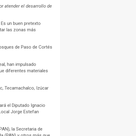
r atender el desarrollo de
. Es un buen pretexto
star las zonas más
bosques de Paso de Cortés
eal, han impulsado
que diferentes materiales
c, Tecamachalco, Izúcar
rá el Diputado Ignacio
 Local Jorge Estefan
PAN), la Secretaria de
da (PAN) y otros más que