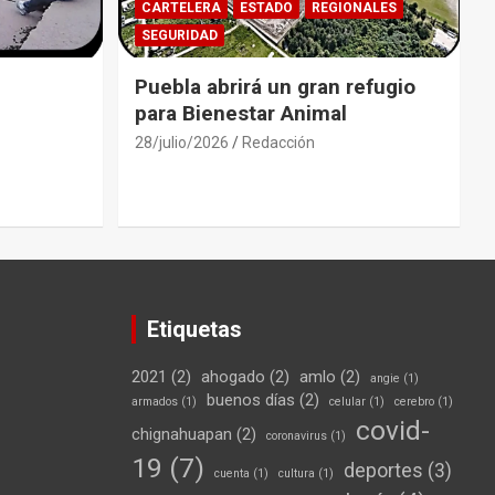
CARTELERA
ESTADO
REGIONALES
SEGURIDAD
Puebla abrirá un gran refugio
para Bienestar Animal
28/julio/2026
Redacción
Etiquetas
2021
(2)
ahogado
(2)
amlo
(2)
angie
(1)
buenos días
(2)
armados
(1)
celular
(1)
cerebro
(1)
covid-
chignahuapan
(2)
coronavirus
(1)
19
(7)
deportes
(3)
cuenta
(1)
cultura
(1)