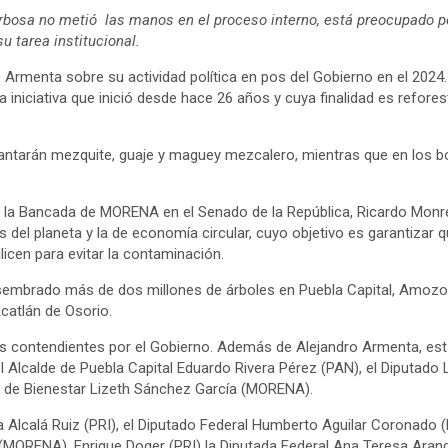
bosa no metió las manos en el proceso interno, está preocupado po
u tarea institucional.
 Armenta sobre su actividad política en pos del Gobierno en el 2024
iniciativa que inició desde hace 26 años y cuya finalidad es refore
lantarán mezquite, guaje y maguey mezcalero, mientras que en los 
 la Bancada de MORENA en el Senado de la República, Ricardo Monr
os del planeta y la de economía circular, cuyo objetivo es garantizar 
ilicen para evitar la contaminación.
sembrado más de dos millones de árboles en Puebla Capital, Amozo
catlán de Osorio.
 contendientes por el Gobierno. Además de Alejandro Armenta, esta
 Alcalde de Puebla Capital Eduardo Rivera Pérez (PAN), el Diputado
ria de Bienestar Lizeth Sánchez García (MORENA).
 Alcalá Ruiz (PRI), el Diputado Federal Humberto Aguilar Coronado (
(MORENA), Enrique Doger (PRI) la Diputada Federal Ana Teresa Aran