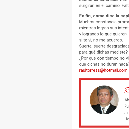
surgirán en el camino. Fa
En fin, como dice la cop
Muchos constancia prom
mientras logran sus inten
y logrando lo que quieren,
si te vi, no me acuerdo.
Suerte, suerte desgraciad
para qué dichas mediste
¿Por qué con tiempo no v
que dichas no duran nad
raultorress@hotmail.com
R
Ab
Pu
al
He