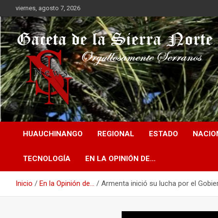
Saltar
viernes, agosto 7, 2026
al
contenido
Orgullosamente Serranos
Gaceta de la Sierra
HUAUCHINANGO
REGIONAL
ESTADO
NACIO
Norte
TECNOLOGÍA
EN LA OPINIÓN DE…
Inicio
En la Opinión de...
Armenta inició su lucha por el Gobie