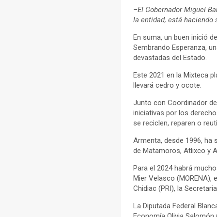
–
El Gobernador Miguel Bar
la entidad, está haciendo s
En suma, un buen inició de
Sembrando Esperanza, una 
devastadas del Estado.
Este 2021 en la Mixteca p
llevará cedro y ocote.
Junto con Coordinador de
iniciativas por los derech
se reciclen, reparen o reut
Armenta, desde 1996, ha 
de Matamoros, Atlixco y A
Para el 2024 habrá muchos
Mier Velasco (MORENA), el
Chidiac (PRI), la Secreta
La Diputada Federal Blanca
Economía Olivia Salomón 