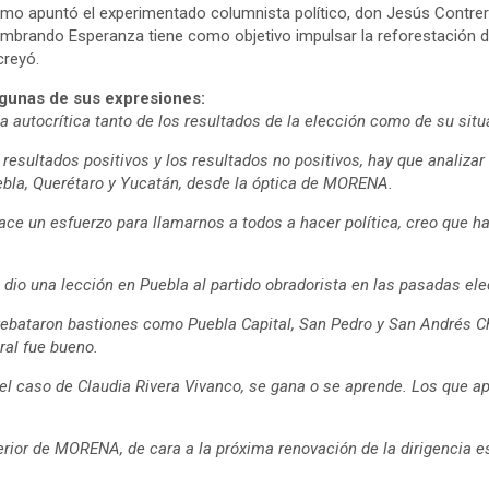
 apuntó el experimentado columnista político, don Jesús Contreras
mbrando Esperanza tiene como objetivo impulsar la reforestación de 
creyó.
lgunas de sus expresiones:
 autocrítica tanto de los resultados de la elección como de su situ
 resultados positivos y los resultados no positivos, hay que analizar
ebla, Querétaro y Yucatán, desde la óptica de MORENA.
ce un esfuerzo para llamarnos a todos a hacer política, creo que h
 dio una lección en Puebla al partido obradorista en las pasadas el
bataron bastiones como Puebla Capital, San Pedro y San Andrés Chol
ral fue bueno.
 caso de Claudia Rivera Vivanco, se gana o se aprende. Los que ap
erior de MORENA, de cara a la próxima renovación de la dirigencia e