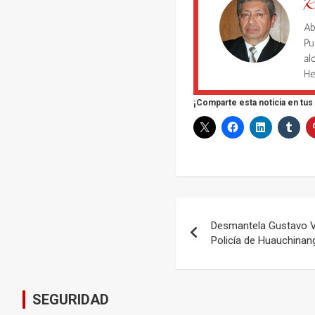
R
Ab
Pu
al
He
¡Comparte esta noticia en tus
Navegación
Desmantela Gustavo V
de
Policía de Huauchinan
entradas
SEGURIDAD