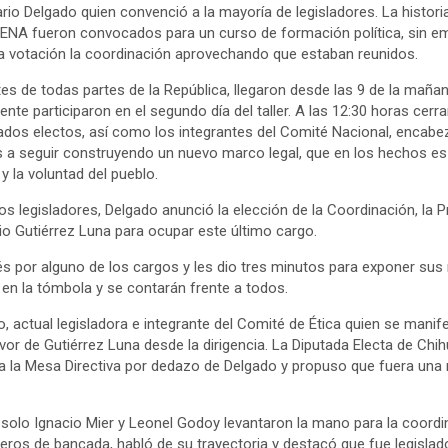
rio Delgado quien convenció a la mayoría de legisladores. La historia
NA fueron convocados para un curso de formación política, sin emb
a votación la coordinación aprovechando que estaban reunidos.
es de todas partes de la República, llegaron desde las 9 de la maña
te participaron en el segundo día del taller. A las 12:30 horas cerra
ados electos, así como los integrantes del Comité Nacional, encab
es a seguir construyendo un nuevo marco legal, que en los hechos e
 la voluntad del pueblo.
os legisladores, Delgado anunció la elección de la Coordinación, la 
gio Gutiérrez Luna para ocupar este último cargo.
erés por alguno de los cargos y les dio tres minutos para exponer sus
en la tómbola y se contarán frente a todos.
o, actual legisladora e integrante del Comité de Ética quien se manif
vor de Gutiérrez Luna desde la dirigencia. La Diputada Electa de Ch
 a la Mesa Directiva por dedazo de Delgado y propuso que fuera una 
solo Ignacio Mier y Leonel Godoy levantaron la mano para la coord
ros de bancada, habló de su trayectoria y destacó que fue legislad