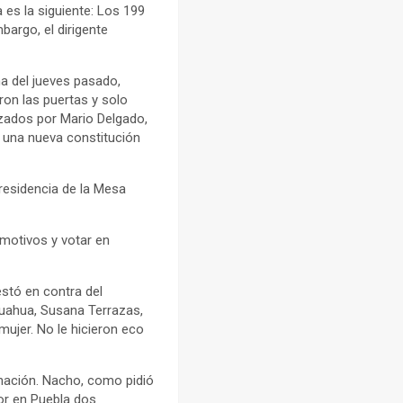
 es la siguiente: Los 199
argo, el dirigente
na del jueves pasado,
ron las puertas y solo
ezados por Mario Delgado,
s una nueva constitución
Presidencia de la Mesa
 motivos y votar en
estó en contra del
ihuahua, Susana Terrazas,
mujer. No le hicieron eco
inación. Nacho, como pidió
or en Puebla dos