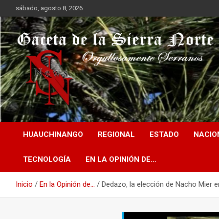
Saltar
sábado, agosto 8, 2026
al
contenido
Orgullosamente Serranos
Gaceta de la Sierra
HUAUCHINANGO
REGIONAL
ESTADO
NACIO
Norte
TECNOLOGÍA
EN LA OPINIÓN DE…
Inicio
En la Opinión de...
Dedazo, la elección de Nacho Mier 