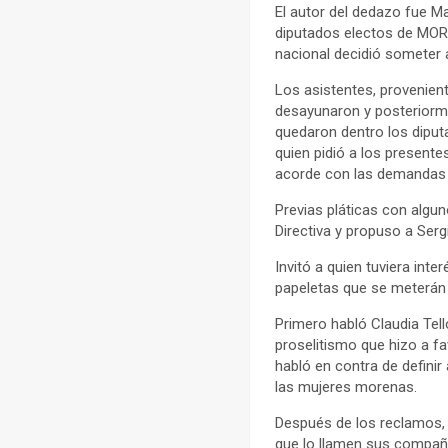
El autor del dedazo fue Ma
diputados electos de MORE
nacional decidió someter 
Los asistentes, provenient
desayunaron y posteriormen
quedaron dentro los diput
quien pidió a los present
acorde con las demandas y
Previas pláticas con algun
Directiva y propuso a Ser
Invitó a quien tuviera int
papeletas que se meterán 
Primero habló Claudia Tell
proselitismo que hizo a fa
habló en contra de definir
las mujeres morenas.
Después de los reclamos, 
que lo llamen sus compañe