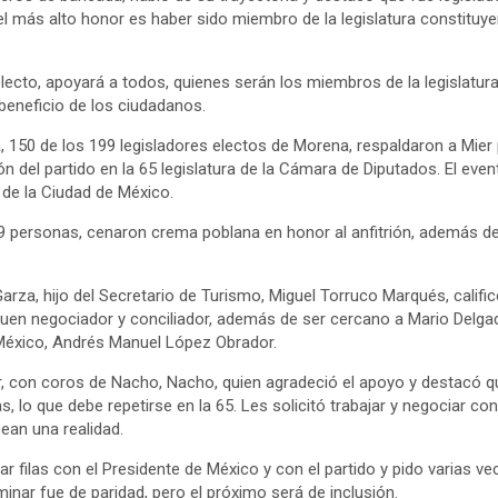
el más alto honor es haber sido miembro de la legislatura constituye
ecto, apoyará a todos, quienes serán los miembros de la legislatura
beneficio de los ciudadanos.
a, 150 de los 199 legisladores electos de Morena, respaldaron a Mie
 del partido en la 65 legislatura de la Cámara de Diputados. El event
o de la Ciudad de México.
personas, cenaron crema poblana en honor al anfitrión, además de 
arza, hijo del Secretario de Turismo, Miguel Torruco Marqués, calif
 buen negociador y conciliador, además de ser cercano a Mario Delg
 México, Andrés Manuel López Obrador.
, con coros de Nacho, Nacho, quien agradeció el apoyo y destacó que
 lo que debe repetirse en la 65. Les solicitó trabajar y negociar con
sean una realidad.
 filas con el Presidente de México y con el partido y pido varias vec
minar fue de paridad, pero el próximo será de inclusión.