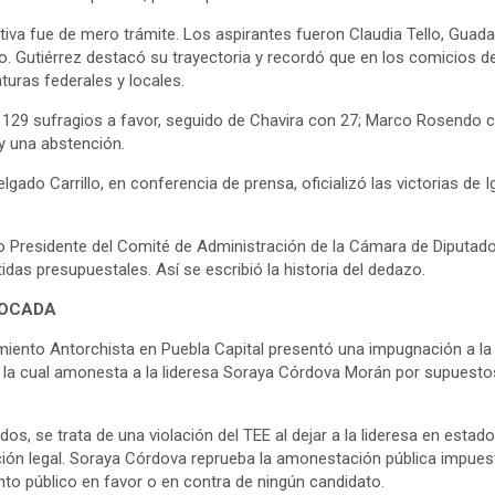
tiva fue de mero trámite. Los aspirantes fueron Claudia Tello, Guada
. Gutiérrez destacó su trayectoria y recordó que en los comicios de
turas federales y locales.
 129 sufragios a favor, seguido de Chavira con 27; Marco Rosendo co
y una abstención.
elgado Carrillo, en conferencia de prensa, oficializó las victorias de 
 Presidente del Comité de Administración de la Cámara de Diputad
tidas presupuestales. Así se escribió la historia del dedazo.
VOCADA
imiento Antorchista en Puebla Capital presentó una impugnación a la 
), la cual amonesta a la lideresa Soraya Córdova Morán por supuesto
s, se trata de una violación del TEE al dejar a la lideresa en estad
cación legal. Soraya Córdova reprueba la amonestación pública impues
nto público en favor o en contra de ningún candidato.