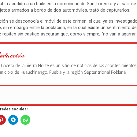
bía acudido a un baile en la comunidad de San Lorenzo y al salir de l
etos armados a bordo de dos automóviles, trató de capturarlos.
ición se desconocía el móvil de este crimen, el cual ya es investigad
o, sin embargo entre la población, en la cual existe un sentimiento d
e repiten sin castigo aseguran que, como siempre; “no van a agarrar
edacción
 Gaceta de la Sierra Norte es un sitio de noticias de los acontecimientos
nicipio de Huauchinango, Puebla y la región Septentrional Poblana.
 redes sociales!