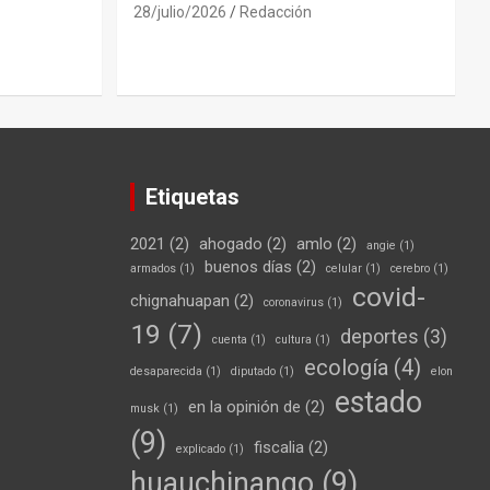
28/julio/2026
Redacción
Etiquetas
2021
(2)
ahogado
(2)
amlo
(2)
angie
(1)
buenos días
(2)
armados
(1)
celular
(1)
cerebro
(1)
covid-
chignahuapan
(2)
coronavirus
(1)
19
(7)
deportes
(3)
cuenta
(1)
cultura
(1)
ecología
(4)
desaparecida
(1)
diputado
(1)
elon
estado
en la opinión de
(2)
musk
(1)
(9)
fiscalia
(2)
explicado
(1)
huauchinango
(9)