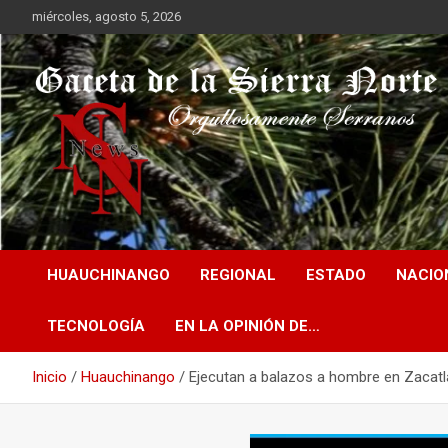
Saltar
miércoles, agosto 5, 2026
al
contenido
Orgullosamente Serranos
Gaceta de la Sierra
HUAUCHINANGO
REGIONAL
ESTADO
NACIO
Norte
TECNOLOGÍA
EN LA OPINIÓN DE…
Inicio
Huauchinango
Ejecutan a balazos a hombre en Zacatl