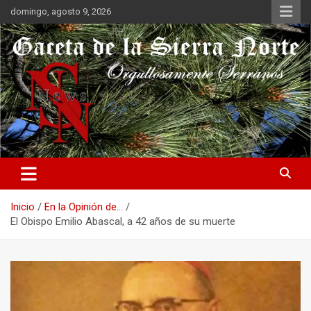
Saltar
domingo, agosto 9, 2026
al
contenido
Orgullosamente Serranos
Gaceta de la Sierra Norte
Inicio
En la Opinión de...
El Obispo Emilio Abascal, a 42 años de su muerte