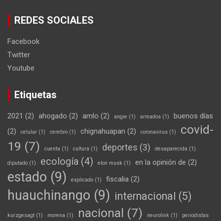
REDES SOCIALES
Facebook
Twitter
Youtube
Etiquetas
2021
(2)
ahogado
(2)
amlo
(2)
buenos días
angie
(1)
armados
(1)
covid-
(2)
chignahuapan
(2)
celular
(1)
cerebro
(1)
coronavirus
(1)
19
(7)
deportes
(3)
cuenta
(1)
cultura
(1)
desaparecida
(1)
ecología
(4)
en la opinión de
(2)
diputado
(1)
elon musk
(1)
estado
(9)
fiscalia
(2)
explicado
(1)
huauchinango
(9)
internacional
(5)
nacional
(7)
kurzgesagt
(1)
morena
(1)
neurolink
(1)
periodistas