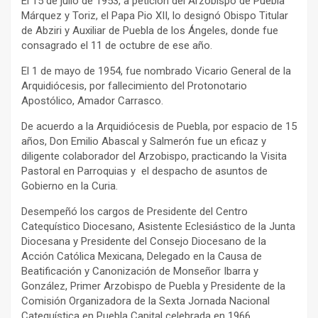
El 15 de julio de 1953, a petición del Arzobispo de Puebla
Márquez y Toriz, el Papa Pio XII, lo designó Obispo Titular
de Abziri y Auxiliar de Puebla de los Ángeles, donde fue
consagrado el 11 de octubre de ese año.
El 1 de mayo de 1954, fue nombrado Vicario General de la
Arquidiócesis, por fallecimiento del Protonotario
Apostólico, Amador Carrasco.
De acuerdo a la Arquidiócesis de Puebla, por espacio de 15
años, Don Emilio Abascal y Salmerón fue un eficaz y
diligente colaborador del Arzobispo, practicando la Visita
Pastoral en Parroquias y el despacho de asuntos de
Gobierno en la Curia.
Desempeñó los cargos de Presidente del Centro
Catequístico Diocesano, Asistente Eclesiástico de la Junta
Diocesana y Presidente del Consejo Diocesano de la
Acción Católica Mexicana, Delegado en la Causa de
Beatificación y Canonización de Monseñor Ibarra y
González, Primer Arzobispo de Puebla y Presidente de la
Comisión Organizadora de la Sexta Jornada Nacional
Catequística en Puebla Capital celebrada en 1966.