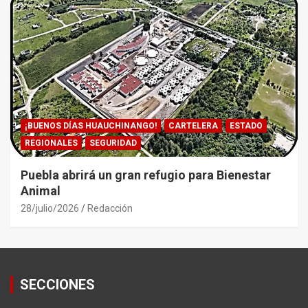
¡BUENOS DÍAS HUAUCHINANGO!
CARTELERA
ESTADO
REGIONALES
SEGURIDAD
Puebla abrirá un gran refugio para Bienestar
Animal
28/julio/2026
Redacción
SECCIONES