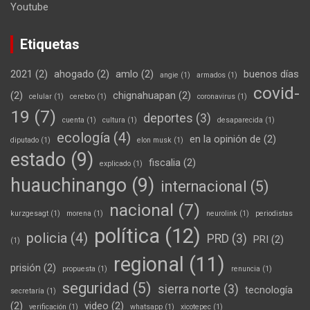
Youtube
Etiquetas
2021
(2)
ahogado
(2)
amlo
(2)
buenos días
angie
(1)
armados
(1)
covid-
(2)
chignahuapan
(2)
celular
(1)
cerebro
(1)
coronavirus
(1)
19
(7)
deportes
(3)
cuenta
(1)
cultura
(1)
desaparecida
(1)
ecología
(4)
en la opinión de
(2)
diputado
(1)
elon musk
(1)
estado
(9)
fiscalia
(2)
explicado
(1)
huauchinango
(9)
internacional
(5)
nacional
(7)
kurzgesagt
(1)
morena
(1)
neurolink
(1)
periodistas
política
(12)
policia
(4)
PRD
(3)
PRI
(2)
(1)
regional
(11)
prisión
(2)
propuesta
(1)
renuncia
(1)
seguridad
(5)
sierra norte
(3)
tecnología
secretaría
(1)
(2)
video
(2)
verificación
(1)
whatsapp
(1)
xicotepec
(1)