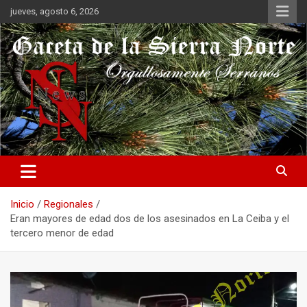
Saltar
jueves, agosto 6, 2026
al
contenido
Orgullosamente Serranos
Gaceta de la Sierra Norte
Inicio
Regionales
Eran mayores de edad dos de los asesinados en La Ceiba y el
tercero menor de edad