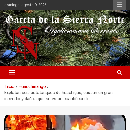
Saltar
domingo, agosto 9, 2026
al
contenido
Orgullosamente Serranos
Gaceta de la Sierra Norte
Inicio
Huauchinango
Explotan seis autotanques de huachigas, causan un gran
incendio y daños que se están cuantificando