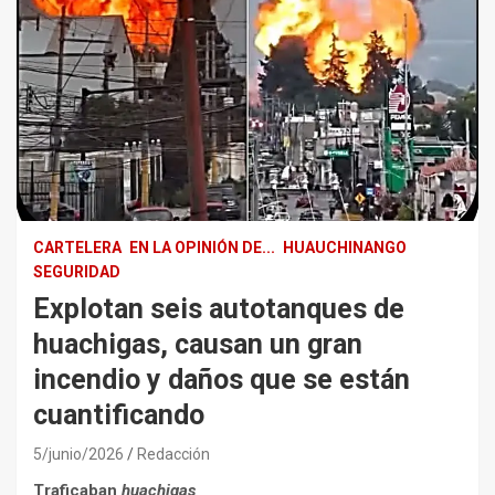
CARTELERA
EN LA OPINIÓN DE...
HUAUCHINANGO
SEGURIDAD
Explotan seis autotanques de
huachigas, causan un gran
incendio y daños que se están
cuantificando
5/junio/2026
Redacción
Traficaban
huachigas