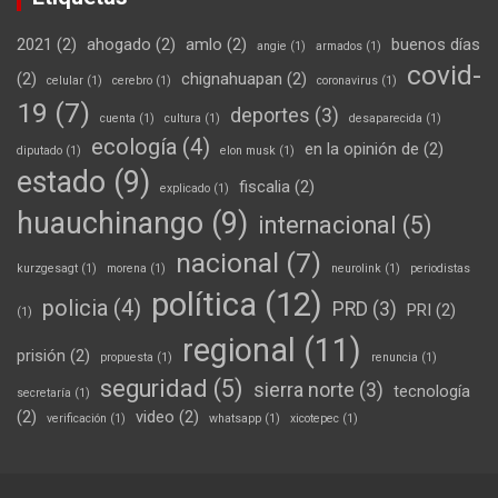
2021
(2)
ahogado
(2)
amlo
(2)
buenos días
angie
(1)
armados
(1)
covid-
(2)
chignahuapan
(2)
celular
(1)
cerebro
(1)
coronavirus
(1)
19
(7)
deportes
(3)
cuenta
(1)
cultura
(1)
desaparecida
(1)
ecología
(4)
en la opinión de
(2)
diputado
(1)
elon musk
(1)
estado
(9)
fiscalia
(2)
explicado
(1)
huauchinango
(9)
internacional
(5)
nacional
(7)
kurzgesagt
(1)
morena
(1)
neurolink
(1)
periodistas
política
(12)
policia
(4)
PRD
(3)
PRI
(2)
(1)
regional
(11)
prisión
(2)
propuesta
(1)
renuncia
(1)
seguridad
(5)
sierra norte
(3)
tecnología
secretaría
(1)
(2)
video
(2)
verificación
(1)
whatsapp
(1)
xicotepec
(1)