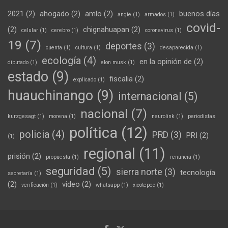
2021
(2)
ahogado
(2)
amlo
(2)
buenos días
angie
(1)
armados
(1)
covid-
(2)
chignahuapan
(2)
celular
(1)
cerebro
(1)
coronavirus
(1)
19
(7)
deportes
(3)
cuenta
(1)
cultura
(1)
desaparecida
(1)
ecología
(4)
en la opinión de
(2)
diputado
(1)
elon musk
(1)
estado
(9)
fiscalia
(2)
explicado
(1)
huauchinango
(9)
internacional
(5)
nacional
(7)
kurzgesagt
(1)
morena
(1)
neurolink
(1)
periodistas
política
(12)
policia
(4)
PRD
(3)
PRI
(2)
(1)
regional
(11)
prisión
(2)
propuesta
(1)
renuncia
(1)
seguridad
(5)
sierra norte
(3)
tecnología
secretaría
(1)
(2)
video
(2)
verificación
(1)
whatsapp
(1)
xicotepec
(1)