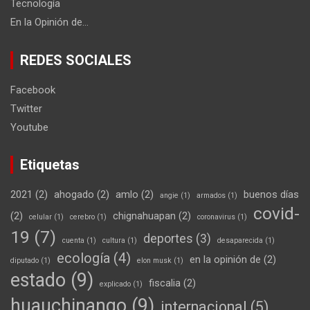
Tecnología
En la Opinión de…
REDES SOCIALES
Facebook
Twitter
Youtube
Etiquetas
2021
(2)
ahogado
(2)
amlo
(2)
buenos días
angie
(1)
armados
(1)
covid-
(2)
chignahuapan
(2)
celular
(1)
cerebro
(1)
coronavirus
(1)
19
(7)
deportes
(3)
cuenta
(1)
cultura
(1)
desaparecida
(1)
ecología
(4)
en la opinión de
(2)
diputado
(1)
elon musk
(1)
estado
(9)
fiscalia
(2)
explicado
(1)
huauchinango
(9)
internacional
(5)