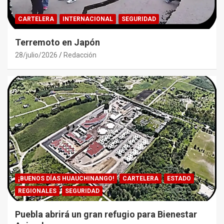
CARTELERA
INTERNACIONAL
SEGURIDAD
Terremoto en Japón
28/julio/2026
Redacción
¡BUENOS DÍAS HUAUCHINANGO!
CARTELERA
ESTADO
REGIONALES
SEGURIDAD
Puebla abrirá un gran refugio para Bienestar