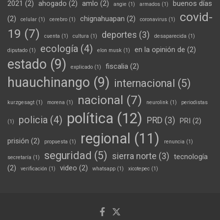
2021
(2)
ahogado
(2)
amlo
(2)
buenos días
angie
(1)
armados
(1)
covid-
(2)
chignahuapan
(2)
celular
(1)
cerebro
(1)
coronavirus
(1)
19
(7)
deportes
(3)
cuenta
(1)
cultura
(1)
desaparecida
(1)
ecología
(4)
en la opinión de
(2)
diputado
(1)
elon musk
(1)
estado
(9)
fiscalia
(2)
explicado
(1)
huauchinango
(9)
internacional
(5)
nacional
(7)
kurzgesagt
(1)
morena
(1)
neurolink
(1)
periodistas
política
(12)
policia
(4)
PRD
(3)
PRI
(2)
(1)
regional
(11)
prisión
(2)
propuesta
(1)
renuncia
(1)
seguridad
(5)
sierra norte
(3)
tecnología
secretaría
(1)
(2)
video
(2)
verificación
(1)
whatsapp
(1)
xicotepec
(1)