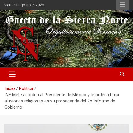
Saltar
viernes, agosto 7, 2026
al
contenido
Orgullosamente Serranos
Gaceta de la Sierra Norte
Inicio
Política
INE Mete al orden al Presidente de México y le ordena bajar
alusiones religiosas en su propaganda del 2o Informe de
Gobierno