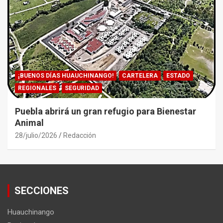
¡BUENOS DÍAS HUAUCHINANGO!
CARTELERA
ESTADO
REGIONALES
SEGURIDAD
Puebla abrirá un gran refugio para Bienestar
Animal
28/julio/2026
Redacción
SECCIONES
Huauchinango