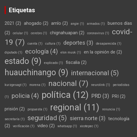
Etiquetas
2021
(2)
ahogado
(2)
amlo
(2)
buenos días
angie
(1)
armados
(1)
covid-
(2)
chignahuapan
(2)
celular
(1)
cerebro
(1)
coronavirus
(1)
19
(7)
deportes
(3)
cuenta
(1)
cultura
(1)
desaparecida
(1)
ecología
(4)
en la opinión de
(2)
diputado
(1)
elon musk
(1)
estado
(9)
fiscalia
(2)
explicado
(1)
huauchinango
(9)
internacional
(5)
nacional
(7)
kurzgesagt
(1)
morena
(1)
neurolink
(1)
periodistas
política
(12)
policia
(4)
PRD
(3)
PRI
(2)
(1)
regional
(11)
prisión
(2)
propuesta
(1)
renuncia
(1)
seguridad
(5)
sierra norte
(3)
tecnología
secretaría
(1)
(2)
video
(2)
verificación
(1)
whatsapp
(1)
xicotepec
(1)