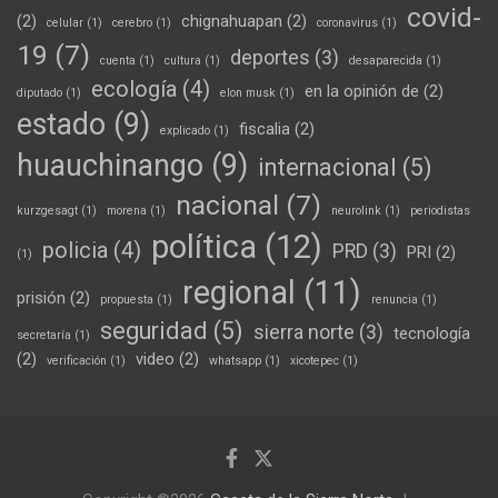
covid-
(2)
chignahuapan
(2)
celular
(1)
cerebro
(1)
coronavirus
(1)
19
(7)
deportes
(3)
cuenta
(1)
cultura
(1)
desaparecida
(1)
ecología
(4)
en la opinión de
(2)
diputado
(1)
elon musk
(1)
estado
(9)
fiscalia
(2)
explicado
(1)
huauchinango
(9)
internacional
(5)
nacional
(7)
kurzgesagt
(1)
morena
(1)
neurolink
(1)
periodistas
política
(12)
policia
(4)
PRD
(3)
PRI
(2)
(1)
regional
(11)
prisión
(2)
propuesta
(1)
renuncia
(1)
seguridad
(5)
sierra norte
(3)
tecnología
secretaría
(1)
(2)
video
(2)
verificación
(1)
whatsapp
(1)
xicotepec
(1)