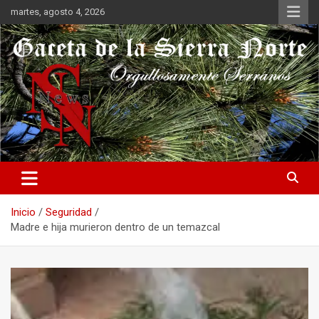
Saltar
martes, agosto 4, 2026
al
contenido
Orgullosamente Serranos
Gaceta de la Sierra Norte
Inicio
Seguridad
Madre e hija murieron dentro de un temazcal