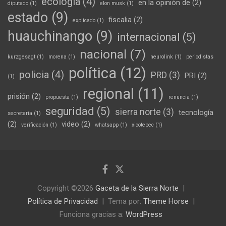
ecología
(4)
en la opinión de
(2)
diputado
(1)
elon musk
(1)
estado
(9)
fiscalia
(2)
explicado
(1)
huauchinango
(9)
internacional
(5)
nacional
(7)
kurzgesagt
(1)
morena
(1)
neurolink
(1)
periodistas
política
(12)
policia
(4)
PRD
(3)
PRI
(2)
(1)
regional
(11)
prisión
(2)
propuesta
(1)
renuncia
(1)
seguridad
(5)
sierra norte
(3)
tecnología
secretaría
(1)
(2)
video
(2)
verificación
(1)
whatsapp
(1)
xicotepec
(1)
Copyright ©2026
Gaceta de la Sierra Norte
Política de Privacidad
Tema por:
Theme Horse
Funciona gracias a:
WordPress