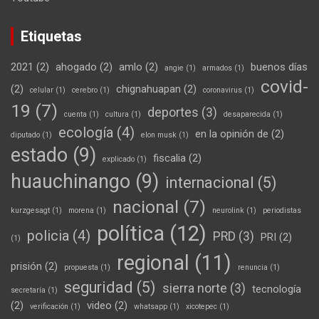
Etiquetas
2021
(2)
ahogado
(2)
amlo
(2)
buenos días
angie
(1)
armados
(1)
covid-
(2)
chignahuapan
(2)
celular
(1)
cerebro
(1)
coronavirus
(1)
19
(7)
deportes
(3)
cuenta
(1)
cultura
(1)
desaparecida
(1)
ecología
(4)
en la opinión de
(2)
diputado
(1)
elon musk
(1)
estado
(9)
fiscalia
(2)
explicado
(1)
huauchinango
(9)
internacional
(5)
nacional
(7)
kurzgesagt
(1)
morena
(1)
neurolink
(1)
periodistas
política
(12)
policia
(4)
PRD
(3)
PRI
(2)
(1)
regional
(11)
prisión
(2)
propuesta
(1)
renuncia
(1)
seguridad
(5)
sierra norte
(3)
tecnología
secretaría
(1)
(2)
video
(2)
verificación
(1)
whatsapp
(1)
xicotepec
(1)