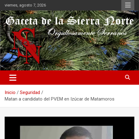
Saltar
viernes, agosto 7, 2026
al
contenido
Orgullosamente Serranos
Gaceta de la Sierra Norte
Inicio
Seguridad
Matan a candidato del PVEM en Izúcar de Matamoros