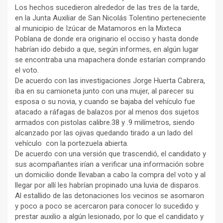
Los hechos sucedieron alrededor de las tres de la tarde,
en la Junta Auxiliar de San Nicolás Tolentino perteneciente
al municipio de Izúcar de Matamoros en la Mixteca
Poblana de donde era originario el occiso y hasta donde
habrían ido debido a que, según informes, en algún lugar
se encontraba una mapachera donde estarían comprando
el voto.
De acuerdo con las investigaciones Jorge Huerta Cabrera,
iba en su camioneta junto con una mujer, al parecer su
esposa o su novia, y cuando se bajaba del vehículo fue
atacado a ráfagas de balazos por al menos dos sujetos
armados con pistolas calibre.38 y .9 milímetros, siendo
alcanzado por las ojivas quedando tirado a un lado del
vehículo con la portezuela abierta.
De acuerdo con una versión que trascendió, el candidato y
sus acompañantes irían a verificar una información sobre
un domicilio donde llevaban a cabo la compra del voto y al
llegar por allí les habrían propinado una luvia de disparos.
Al estallido de las detonaciones los vecinos se asomaron
y poco a poco se acercaron para conocer lo sucedido y
prestar auxilio a algún lesionado, por lo que el candidato y