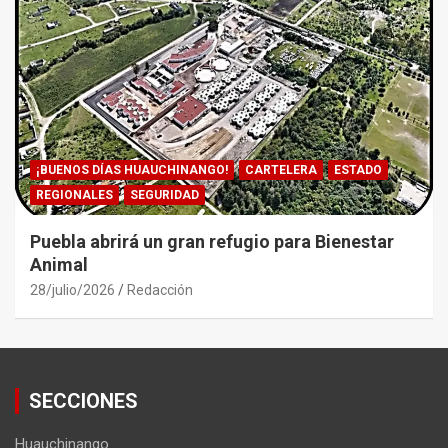
¡BUENOS DÍAS HUAUCHINANGO!
CARTELERA
ESTADO
REGIONALES
SEGURIDAD
Puebla abrirá un gran refugio para Bienestar
Animal
28/julio/2026
Redacción
SECCIONES
Huauchinango