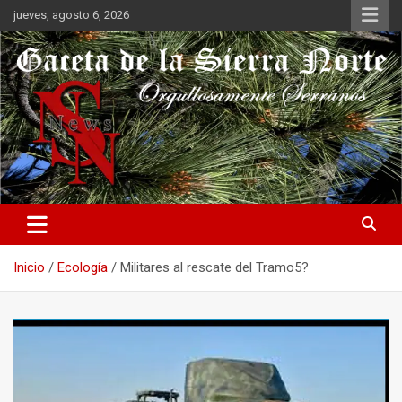
Saltar
jueves, agosto 6, 2026
al
contenido
Orgullosamente Serranos
Gaceta de la Sierra Norte
Inicio
Ecología
Militares al rescate del Tramo5?