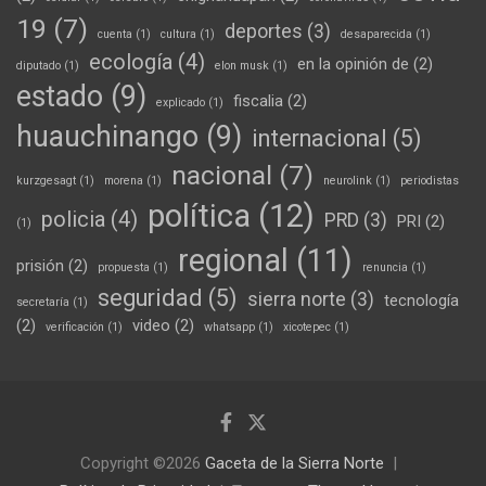
19
(7)
deportes
(3)
cuenta
(1)
cultura
(1)
desaparecida
(1)
ecología
(4)
en la opinión de
(2)
diputado
(1)
elon musk
(1)
estado
(9)
fiscalia
(2)
explicado
(1)
huauchinango
(9)
internacional
(5)
nacional
(7)
kurzgesagt
(1)
morena
(1)
neurolink
(1)
periodistas
política
(12)
policia
(4)
PRD
(3)
PRI
(2)
(1)
regional
(11)
prisión
(2)
propuesta
(1)
renuncia
(1)
seguridad
(5)
sierra norte
(3)
tecnología
secretaría
(1)
(2)
video
(2)
verificación
(1)
whatsapp
(1)
xicotepec
(1)
Copyright ©2026
Gaceta de la Sierra Norte