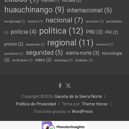
fiscalia
(2)
explicado
(1)
huauchinango
(9)
internacional
(5)
nacional
(7)
kurzgesagt
(1)
morena
(1)
neurolink
(1)
periodistas
política
(12)
policia
(4)
PRD
(3)
PRI
(2)
(1)
regional
(11)
prisión
(2)
propuesta
(1)
renuncia
(1)
seguridad
(5)
sierra norte
(3)
tecnología
secretaría
(1)
(2)
video
(2)
verificación
(1)
whatsapp
(1)
xicotepec
(1)
Copyright ©2026
Gaceta de la Sierra Norte
Política de Privacidad
Tema por:
Theme Horse
Funciona gracias a:
WordPress