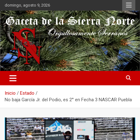
Saltar
domingo, agosto 9, 2026
al
contenido
Orgullosamente Serranos
Gaceta de la Sierra Norte
Inicio
Estado
No baja García Jr. del Podio, es 2° en Fecha 3 NASCAR Puebla