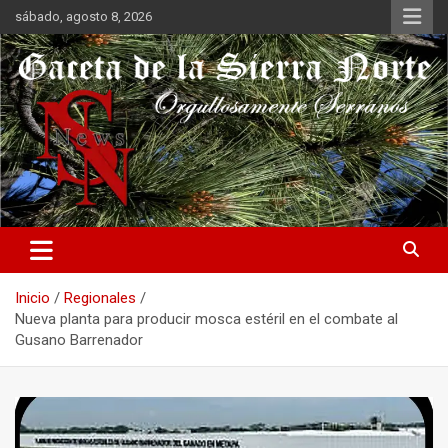
Saltar
sábado, agosto 8, 2026
al
contenido
Orgullosamente Serranos
Gaceta de la Sierra Norte
Inicio
Regionales
Nueva planta para producir mosca estéril en el combate al
Gusano Barrenador