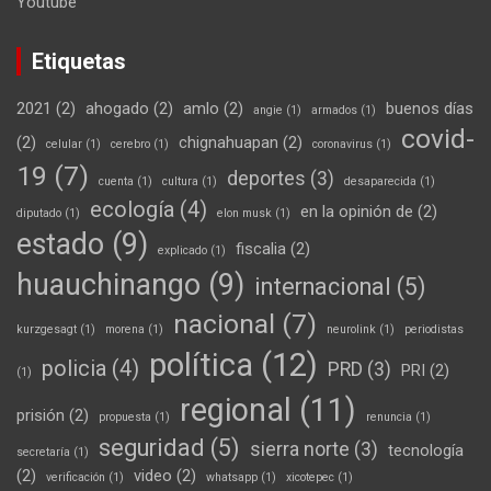
Youtube
Etiquetas
2021
(2)
ahogado
(2)
amlo
(2)
buenos días
angie
(1)
armados
(1)
covid-
(2)
chignahuapan
(2)
celular
(1)
cerebro
(1)
coronavirus
(1)
19
(7)
deportes
(3)
cuenta
(1)
cultura
(1)
desaparecida
(1)
ecología
(4)
en la opinión de
(2)
diputado
(1)
elon musk
(1)
estado
(9)
fiscalia
(2)
explicado
(1)
huauchinango
(9)
internacional
(5)
nacional
(7)
kurzgesagt
(1)
morena
(1)
neurolink
(1)
periodistas
política
(12)
policia
(4)
PRD
(3)
PRI
(2)
(1)
regional
(11)
prisión
(2)
propuesta
(1)
renuncia
(1)
seguridad
(5)
sierra norte
(3)
tecnología
secretaría
(1)
(2)
video
(2)
verificación
(1)
whatsapp
(1)
xicotepec
(1)