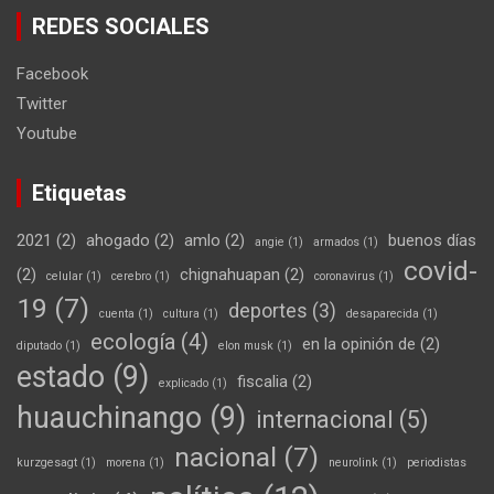
REDES SOCIALES
Facebook
Twitter
Youtube
Etiquetas
2021
(2)
ahogado
(2)
amlo
(2)
buenos días
angie
(1)
armados
(1)
covid-
(2)
chignahuapan
(2)
celular
(1)
cerebro
(1)
coronavirus
(1)
19
(7)
deportes
(3)
cuenta
(1)
cultura
(1)
desaparecida
(1)
ecología
(4)
en la opinión de
(2)
diputado
(1)
elon musk
(1)
estado
(9)
fiscalia
(2)
explicado
(1)
huauchinango
(9)
internacional
(5)
nacional
(7)
kurzgesagt
(1)
morena
(1)
neurolink
(1)
periodistas