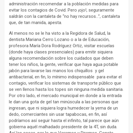
administración recomendar a la población medidas para
evitar los contagios de Covid. Pero ¡ojo!, seguramente
saldrán con la cantaleta de “no hay recursos…”, cantaleta
que, de tan manida, apesta.
Al menos no se le ha visto a la Regidora de Salud, la
dentista Mariana Cerro Lozano o a la de Educación,
profesora María Dora Rodríguez Ortiz, visitar escuelas
(donde haya clases presenciales) para emitir siquiera
alguna recomendación sobre los cuidados que deben
tener los niños, la gente, verificar que haya agua potable
jabón para lavarse las manos los chiquillos y gel
antibacterial, en fin, lo mínimo indispensable para evitar el
contagio, verificar los sistemas de transporte público que
se ven llenos hasta los topes sin ninguna medida sanitaria.
Por otro lado, el mercado municipal en donde a la entrada
le dan una gota de gel tan minúscula a las personas que
ingresan, que ni siquiera logra humedecer la yema de un
dedo, comerciantes sin usar tapabocas, en fin, así
podríamos así seguir hasta el infinito, tal parece que aún
gobierna aquél malhadado presidente de la 4T, sin duda.
Así las cosas, por lo que Veremos y Diremos. Conste.