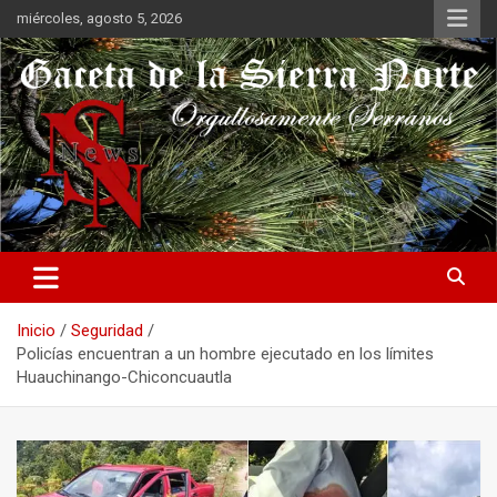
Saltar
miércoles, agosto 5, 2026
al
contenido
Orgullosamente Serranos
Gaceta de la Sierra Norte
Inicio
Seguridad
Policías encuentran a un hombre ejecutado en los límites
Huauchinango-Chiconcuautla