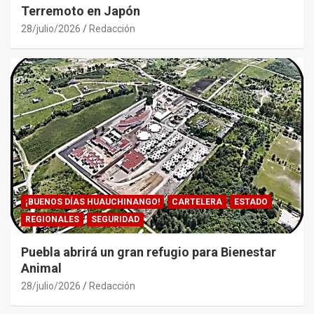
Terremoto en Japón
28/julio/2026
Redacción
¡BUENOS DÍAS HUAUCHINANGO!
CARTELERA
ESTADO
REGIONALES
SEGURIDAD
Puebla abrirá un gran refugio para Bienestar
Animal
28/julio/2026
Redacción