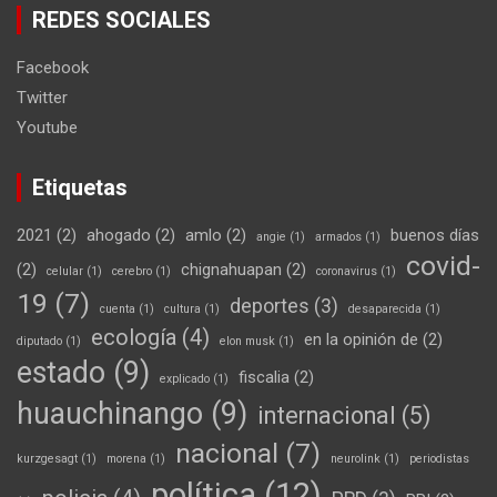
REDES SOCIALES
Facebook
Twitter
Youtube
Etiquetas
2021
(2)
ahogado
(2)
amlo
(2)
buenos días
angie
(1)
armados
(1)
covid-
(2)
chignahuapan
(2)
celular
(1)
cerebro
(1)
coronavirus
(1)
19
(7)
deportes
(3)
cuenta
(1)
cultura
(1)
desaparecida
(1)
ecología
(4)
en la opinión de
(2)
diputado
(1)
elon musk
(1)
estado
(9)
fiscalia
(2)
explicado
(1)
huauchinango
(9)
internacional
(5)
nacional
(7)
kurzgesagt
(1)
morena
(1)
neurolink
(1)
periodistas
política
(12)