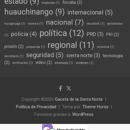
estado
(9)
fiscalia
(2)
explicado
(1)
huauchinango
(9)
internacional
(5)
nacional
(7)
kurzgesagt
(1)
morena
(1)
neurolink
(1)
periodistas
política
(12)
policia
(4)
PRD
(3)
PRI
(2)
(1)
regional
(11)
prisión
(2)
propuesta
(1)
renuncia
(1)
seguridad
(5)
sierra norte
(3)
tecnología
secretaría
(1)
(2)
video
(2)
verificación
(1)
whatsapp
(1)
xicotepec
(1)
Copyright ©2026
Gaceta de la Sierra Norte
Política de Privacidad
Tema por:
Theme Horse
Funciona gracias a:
WordPress