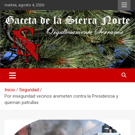
Saltar
martes, agosto 4, 2026
al
contenido
Orgullosamente Serranos
Gaceta de la Sierra Norte
Inicio
Seguridad
Por inseguridad vecinos aremeten contra la Presidencia y
queman patrullas