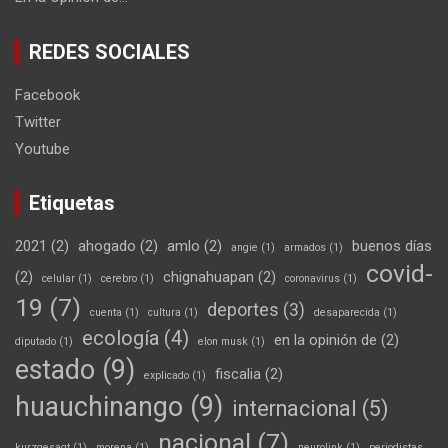
REDES SOCIALES
Facebook
Twitter
Youtube
Etiquetas
2021
(2)
ahogado
(2)
amlo
(2)
buenos días
angie
(1)
armados
(1)
covid-
(2)
chignahuapan
(2)
celular
(1)
cerebro
(1)
coronavirus
(1)
19
(7)
deportes
(3)
cuenta
(1)
cultura
(1)
desaparecida
(1)
ecología
(4)
en la opinión de
(2)
diputado
(1)
elon musk
(1)
estado
(9)
fiscalia
(2)
explicado
(1)
huauchinango
(9)
internacional
(5)
nacional
(7)
kurzgesagt
(1)
morena
(1)
neurolink
(1)
periodistas