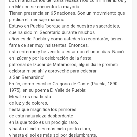
Los Franciscanos de María rebasan los 20 mil miembros y
en México se encuentra la mayoría.
Tienen presencia en 65 naciones. Son un movimiento que
predica el mensaje mariano.
Estuvo en Puebla “porque uno de nuestros sacerdotes,
que ha sido mi Secretario durante muchos
años es de Puebla y como ustedes lo recordarán, tienen
fama de ser muy insistentes. Entonces,
está enfermo y he venido a estar con él unos días. Nació
en Izúcar y por la celebración de la fiesta
patronal de Izúcar de Matamoros, algún día le prometí
celebrar misa ahí y aproveché para celebrar
a San Bernardino”.
En fin, como escribió Gregorio de Gante (Puebla, 1890-
1975), en su poema El Valle de Puebla:
Mi valle es una fiesta
de luz y de colores,
fiesta que magnifica los primores
de esta naturaleza desbordante
en la que todo es un prodigio raro,
y hasta el cielo es más cielo por lo claro,
y hasta el sol es más sol por deslumbrante.