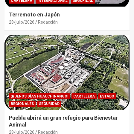
CARTELERA
INTERNACIONAL
SEGURIDAD
Terremoto en Japón
28/julio/2026
Redacción
¡BUENOS DÍAS HUAUCHINANGO!
CARTELERA
ESTADO
REGIONALES
SEGURIDAD
Puebla abrirá un gran refugio para Bienestar
Animal
28/julio/2026
Redacción