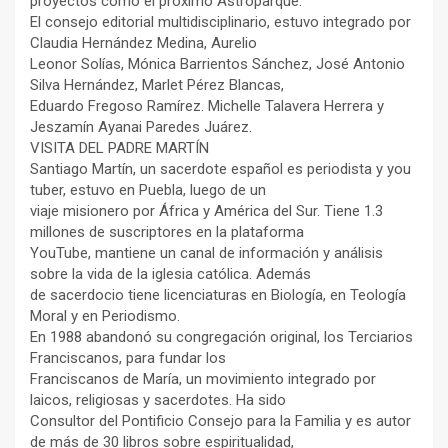
proyectos como el próximo Astroparque.
El consejo editorial multidisciplinario, estuvo integrado por
Claudia Hernández Medina, Aurelio
Leonor Solías, Mónica Barrientos Sánchez, José Antonio
Silva Hernández, Marlet Pérez Blancas,
Eduardo Fregoso Ramírez. Michelle Talavera Herrera y
Jeszamín Ayanai Paredes Juárez.
VISITA DEL PADRE MARTÍN
Santiago Martín, un sacerdote español es periodista y you
tuber, estuvo en Puebla, luego de un
viaje misionero por África y América del Sur. Tiene 1.3
millones de suscriptores en la plataforma
YouTube, mantiene un canal de información y análisis
sobre la vida de la iglesia católica. Además
de sacerdocio tiene licenciaturas en Biología, en Teología
Moral y en Periodismo.
En 1988 abandonó su congregación original, los Terciarios
Franciscanos, para fundar los
Franciscanos de María, un movimiento integrado por
laicos, religiosas y sacerdotes. Ha sido
Consultor del Pontificio Consejo para la Familia y es autor
de más de 30 libros sobre espiritualidad,