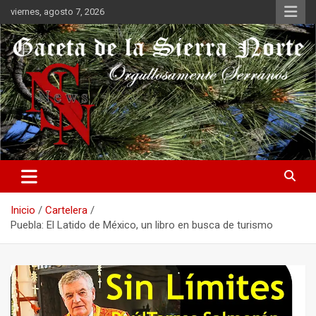
Saltar
viernes, agosto 7, 2026
al
contenido
Orgullosamente Serranos
Gaceta de la Sierra Norte
Inicio
Cartelera
Puebla: El Latido de México, un libro en busca de turismo