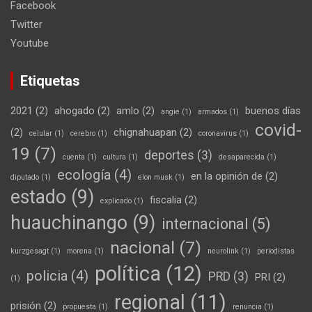
Facebook
Twitter
Youtube
Etiquetas
2021
(2)
ahogado
(2)
amlo
(2)
buenos días
angie
(1)
armados
(1)
covid-
(2)
chignahuapan
(2)
celular
(1)
cerebro
(1)
coronavirus
(1)
19
(7)
deportes
(3)
cuenta
(1)
cultura
(1)
desaparecida
(1)
ecología
(4)
en la opinión de
(2)
diputado
(1)
elon musk
(1)
estado
(9)
fiscalia
(2)
explicado
(1)
huauchinango
(9)
internacional
(5)
nacional
(7)
kurzgesagt
(1)
morena
(1)
neurolink
(1)
periodistas
política
(12)
policia
(4)
PRD
(3)
PRI
(2)
(1)
regional
(11)
prisión
(2)
propuesta
(1)
renuncia
(1)