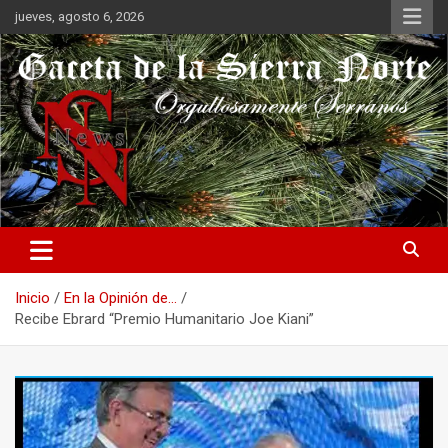
Saltar
jueves, agosto 6, 2026
al
contenido
Orgullosamente Serranos
Gaceta de la Sierra Norte
Inicio
En la Opinión de...
Recibe Ebrard “Premio Humanitario Joe Kiani”