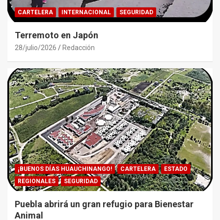
CARTELERA
INTERNACIONAL
SEGURIDAD
Terremoto en Japón
28/julio/2026
Redacción
¡BUENOS DÍAS HUAUCHINANGO!
CARTELERA
ESTADO
REGIONALES
SEGURIDAD
Puebla abrirá un gran refugio para Bienestar
Animal