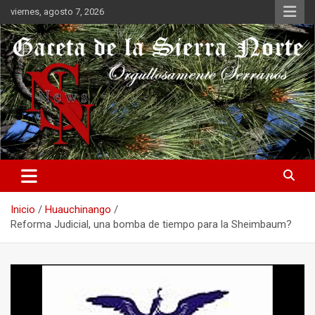
Saltar
viernes, agosto 7, 2026
al
contenido
Orgullosamente Serranos
Gaceta de la Sierra Norte
Inicio
Huauchinango
Reforma Judicial, una bomba de tiempo para la Sheimbaum?