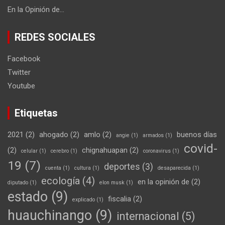
En la Opinión de…
REDES SOCIALES
Facebook
Twitter
Youtube
Etiquetas
2021
(2)
ahogado
(2)
amlo
(2)
buenos días
angie
(1)
armados
(1)
covid-
(2)
chignahuapan
(2)
celular
(1)
cerebro
(1)
coronavirus
(1)
19
(7)
deportes
(3)
cuenta
(1)
cultura
(1)
desaparecida
(1)
ecología
(4)
en la opinión de
(2)
diputado
(1)
elon musk
(1)
estado
(9)
fiscalia
(2)
explicado
(1)
huauchinango
(9)
internacional
(5)