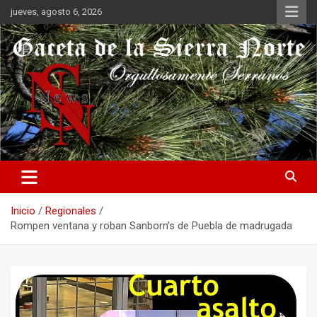
Saltar
jueves, agosto 6, 2026
al
contenido
Orgullosamente Serranos
Gaceta de la Sierra Norte
Inicio
Regionales
Rompen ventana y roban Sanborn’s de Puebla de madrugada