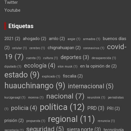
Twitter
Youtube
Etiquetas
2021
(2)
ahogado
(2)
amlo
(2)
buenos días
angie
(1)
armados
(1)
covid-
(2)
chignahuapan
(2)
celular
(1)
cerebro
(1)
coronavirus
(1)
19
(7)
deportes
(3)
cuenta
(1)
cultura
(1)
desaparecida
(1)
ecología
(4)
en la opinión de
(2)
diputado
(1)
elon musk
(1)
estado
(9)
fiscalia
(2)
explicado
(1)
huauchinango
(9)
internacional
(5)
nacional
(7)
kurzgesagt
(1)
morena
(1)
neurolink
(1)
periodistas
política
(12)
policia
(4)
PRD
(3)
PRI
(2)
(1)
regional
(11)
prisión
(2)
propuesta
(1)
renuncia
(1)
seguridad
(5)
sierra norte
(3)
tecnología
secretaría
(1)