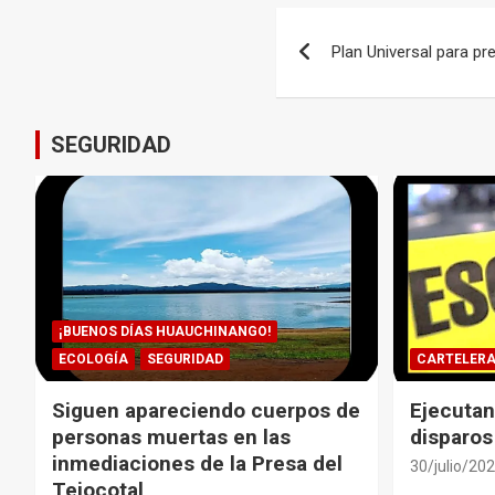
Navegación
Plan Universal para pr
de
entradas
SEGURIDAD
¡BUENOS DÍAS HUAUCHINANGO!
ECOLOGÍA
SEGURIDAD
CARTELER
Siguen apareciendo cuerpos de
Ejecutan
personas muertas en las
disparos
inmediaciones de la Presa del
30/julio/20
Tejocotal