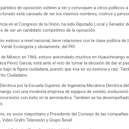
os partidos de oposición volteen a ver y convoquen a otros políticos a
lectorado está cansado de ver los mismos nombres, rostros y perso
ncia en el Congreso de la Unión, ha sido Diputado Local y Senador de
es de ser un candidato competitivo de la oposición.
 exitoso a nivel nacional, tiene relaciones con la clase política de 
Verde Ecologista y obviamente, del PRI.
d de México en 1966, estuvo avecindado muchos en Huauchinango en 
a Pérez García, está ante el reto de tomar la decisión de dar el pa
 bajo la figura ciudadana, puesto que esa es su esencia y raíz. Tam
nto Ciudadano.
Eléctrica por la Escuela Superior de Ingeniería Mecánica Eléctrica del
hinango con una modesta empresa de equipos de sonido, evolucionó 
 incursionó con éxito en la aeronáutica. También se ha desempeñad
s.
o, es socio mayoritario y Presidente del Consejo de las compañías 
, Video Grylm Televisión y Grupo Bexel.