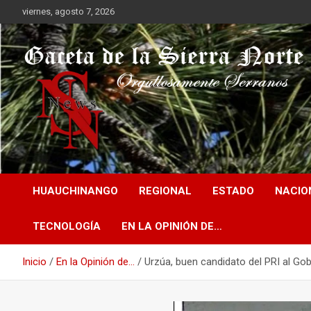
Saltar
viernes, agosto 7, 2026
al
contenido
Orgullosamente Serranos
Gaceta de la Sierra
HUAUCHINANGO
REGIONAL
ESTADO
NACIO
Norte
TECNOLOGÍA
EN LA OPINIÓN DE…
Inicio
En la Opinión de...
Urzúa, buen candidato del PRI al Go