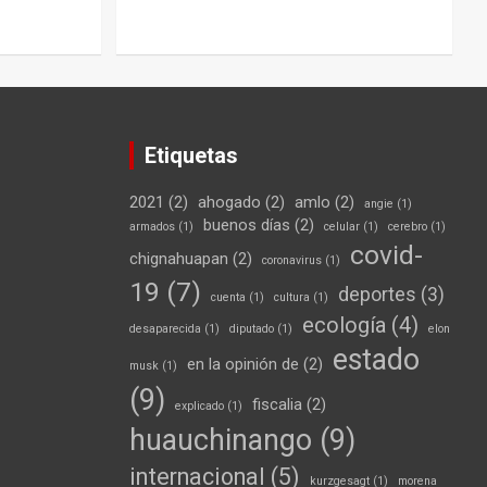
Etiquetas
2021
(2)
ahogado
(2)
amlo
(2)
angie
(1)
buenos días
(2)
armados
(1)
celular
(1)
cerebro
(1)
covid-
chignahuapan
(2)
coronavirus
(1)
19
(7)
deportes
(3)
cuenta
(1)
cultura
(1)
ecología
(4)
desaparecida
(1)
diputado
(1)
elon
estado
en la opinión de
(2)
musk
(1)
(9)
fiscalia
(2)
explicado
(1)
huauchinango
(9)
internacional
(5)
kurzgesagt
(1)
morena