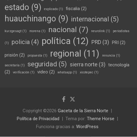
estado
(9)
fiscalia
(2)
explicado
(1)
huauchinango
(9)
internacional
(5)
nacional
(7)
kurzgesagt
(1)
morena
(1)
neurolink
(1)
periodistas
política
(12)
policia
(4)
PRD
(3)
PRI
(2)
(1)
regional
(11)
prisión
(2)
propuesta
(1)
renuncia
(1)
seguridad
(5)
sierra norte
(3)
tecnología
secretaría
(1)
(2)
video
(2)
verificación
(1)
whatsapp
(1)
xicotepec
(1)
Copyright ©2026
Gaceta de la Sierra Norte
Política de Privacidad
Tema por:
Theme Horse
Funciona gracias a:
WordPress