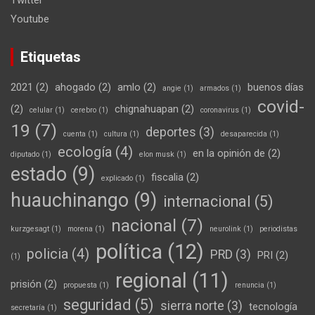
Twitter
Youtube
Etiquetas
2021
(2)
ahogado
(2)
amlo
(2)
buenos días
angie
(1)
armados
(1)
covid-
(2)
chignahuapan
(2)
celular
(1)
cerebro
(1)
coronavirus
(1)
19
(7)
deportes
(3)
cuenta
(1)
cultura
(1)
desaparecida
(1)
ecología
(4)
en la opinión de
(2)
diputado
(1)
elon musk
(1)
estado
(9)
fiscalia
(2)
explicado
(1)
huauchinango
(9)
internacional
(5)
nacional
(7)
kurzgesagt
(1)
morena
(1)
neurolink
(1)
periodistas
política
(12)
policia
(4)
PRD
(3)
PRI
(2)
(1)
regional
(11)
prisión
(2)
propuesta
(1)
renuncia
(1)
seguridad
(5)
sierra norte
(3)
tecnología
secretaría
(1)