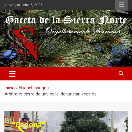
Saltar
jueves, agosto 6, 2026
al
contenido
Orgullosamente Serranos
Gaceta de la Sierra Norte
Inicio
Huauchinango
Arbitrario cierre de una calle, denuncian vecinos