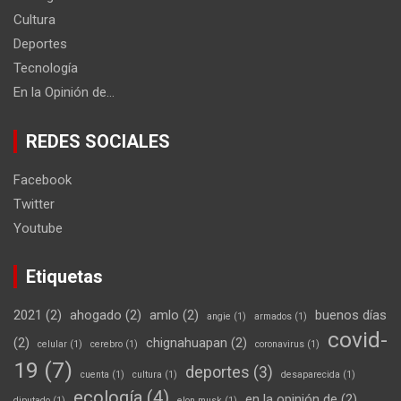
Cultura
Deportes
Tecnología
En la Opinión de…
REDES SOCIALES
Facebook
Twitter
Youtube
Etiquetas
2021
(2)
ahogado
(2)
amlo
(2)
buenos días
angie
(1)
armados
(1)
covid-
(2)
chignahuapan
(2)
celular
(1)
cerebro
(1)
coronavirus
(1)
19
(7)
deportes
(3)
cuenta
(1)
cultura
(1)
desaparecida
(1)
ecología
(4)
en la opinión de
(2)
diputado
(1)
elon musk
(1)