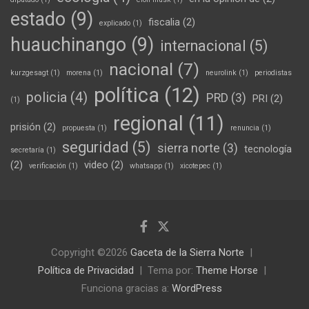
estado
(9)
fiscalia
(2)
explicado
(1)
huauchinango
(9)
internacional
(5)
nacional
(7)
kurzgesagt
(1)
morena
(1)
neurolink
(1)
periodistas
política
(12)
policia
(4)
PRD
(3)
PRI
(2)
(1)
regional
(11)
prisión
(2)
propuesta
(1)
renuncia
(1)
seguridad
(5)
sierra norte
(3)
tecnología
secretaría
(1)
(2)
video
(2)
verificación
(1)
whatsapp
(1)
xicotepec
(1)
Copyright ©2026
Gaceta de la Sierra Norte
Política de Privacidad
Tema por:
Theme Horse
Funciona gracias a:
WordPress