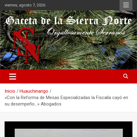
Saltar
viernes, agosto 7, 2026
al
contenido
Orgullosamente Serranos
Gaceta de la Sierra Norte
Inicio
Huauchinango
«Con la Reforma de Mesas Especializadas la Fiscalía cayó en
su desempeño…» Abogados