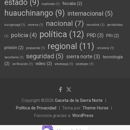
estado
(9)
fiscalia
(2)
explicado
(1)
huauchinango
(9)
internacional
(5)
nacional
(7)
kurzgesagt
(1)
morena
(1)
neurolink
(1)
periodistas
política
(12)
policia
(4)
PRD
(3)
PRI
(2)
(1)
regional
(11)
prisión
(2)
propuesta
(1)
renuncia
(1)
seguridad
(5)
sierra norte
(3)
tecnología
secretaría
(1)
(2)
video
(2)
verificación
(1)
whatsapp
(1)
xicotepec
(1)
Copyright ©2026
Gaceta de la Sierra Norte
Política de Privacidad
Tema por:
Theme Horse
Funciona gracias a:
WordPress