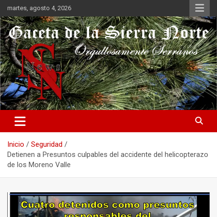
Saltar
martes, agosto 4, 2026
al
contenido
Orgullosamente Serranos
Gaceta de la Sierra Norte
Inicio
Seguridad
Detienen a Presuntos culpables del accidente del helicopterazo
de los Moreno Valle