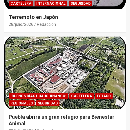
CARTELERA
INTERNACIONAL
SEGURIDAD
Terremoto en Japón
28/julio/2026
Redacción
¡BUENOS DÍAS HUAUCHINANGO!
CARTELERA
ESTADO
REGIONALES
SEGURIDAD
Puebla abrirá un gran refugio para Bienestar
Animal