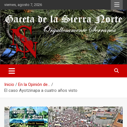
Saltar
viernes, agosto 7, 2026
al
contenido
Orgullosamente Serranos
Gaceta de la Sierra Norte
Inicio
En la Opinión de...
El caso Ayotzinapa a cuatro años visto