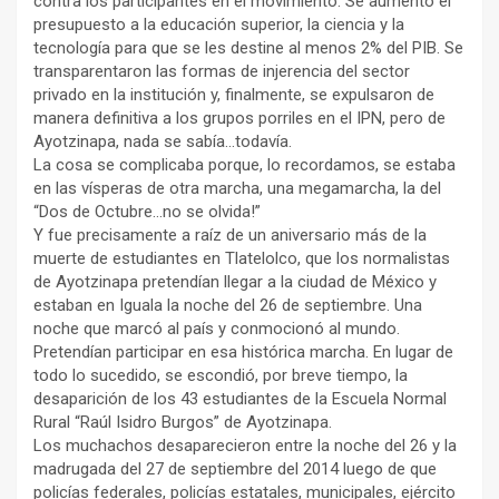
contra los participantes en el movimiento. Se aumentó el
presupuesto a la educación superior, la ciencia y la
tecnología para que se les destine al menos 2% del PIB. Se
transparentaron las formas de injerencia del sector
privado en la institución y, finalmente, se expulsaron de
manera definitiva a los grupos porriles en el IPN, pero de
Ayotzinapa, nada se sabía…todavía.
La cosa se complicaba porque, lo recordamos, se estaba
en las vísperas de otra marcha, una megamarcha, la del
“Dos de Octubre…no se olvida!”
Y fue precisamente a raíz de un aniversario más de la
muerte de estudiantes en Tlatelolco, que los normalistas
de Ayotzinapa pretendían llegar a la ciudad de México y
estaban en Iguala la noche del 26 de septiembre. Una
noche que marcó al país y conmocionó al mundo.
Pretendían participar en esa histórica marcha. En lugar de
todo lo sucedido, se escondió, por breve tiempo, la
desaparición de los 43 estudiantes de la Escuela Normal
Rural “Raúl Isidro Burgos” de Ayotzinapa.
Los muchachos desaparecieron entre la noche del 26 y la
madrugada del 27 de septiembre del 2014 luego de que
policías federales, policías estatales, municipales, ejército