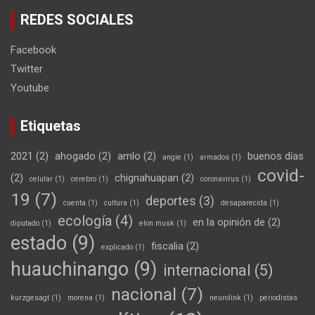
REDES SOCIALES
Facebook
Twitter
Youtube
Etiquetas
2021
(2)
ahogado
(2)
amlo
(2)
buenos días
angie
(1)
armados
(1)
covid-
(2)
chignahuapan
(2)
celular
(1)
cerebro
(1)
coronavirus
(1)
19
(7)
deportes
(3)
cuenta
(1)
cultura
(1)
desaparecida
(1)
ecología
(4)
en la opinión de
(2)
diputado
(1)
elon musk
(1)
estado
(9)
fiscalia
(2)
explicado
(1)
huauchinango
(9)
internacional
(5)
nacional
(7)
kurzgesagt
(1)
morena
(1)
neurolink
(1)
periodistas