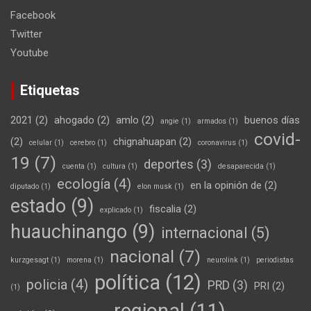
Facebook
Twitter
Youtube
Etiquetas
2021
(2)
ahogado
(2)
amlo
(2)
buenos días
angie
(1)
armados
(1)
covid-
(2)
chignahuapan
(2)
celular
(1)
cerebro
(1)
coronavirus
(1)
19
(7)
deportes
(3)
cuenta
(1)
cultura
(1)
desaparecida
(1)
ecología
(4)
en la opinión de
(2)
diputado
(1)
elon musk
(1)
estado
(9)
fiscalia
(2)
explicado
(1)
huauchinango
(9)
internacional
(5)
nacional
(7)
kurzgesagt
(1)
morena
(1)
neurolink
(1)
periodistas
política
(12)
policia
(4)
PRD
(3)
PRI
(2)
(1)