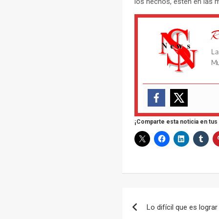
los hechos, estén en las m
R
La
Mu
¡Comparte esta noticia en tus
Navegación
Lo difícil que es logra
de