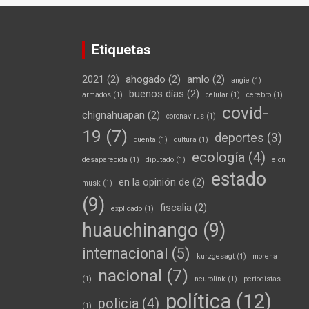
Etiquetas
2021
(2)
ahogado
(2)
amlo
(2)
angie
(1)
buenos días
(2)
armados
(1)
celular
(1)
cerebro
(1)
covid-
chignahuapan
(2)
coronavirus
(1)
19
(7)
deportes
(3)
cuenta
(1)
cultura
(1)
ecología
(4)
desaparecida
(1)
diputado
(1)
elon
estado
en la opinión de
(2)
musk
(1)
(9)
fiscalia
(2)
explicado
(1)
huauchinango
(9)
internacional
(5)
kurzgesagt
(1)
morena
nacional
(7)
(1)
neurolink
(1)
periodistas
política
(12)
policia
(4)
(1)