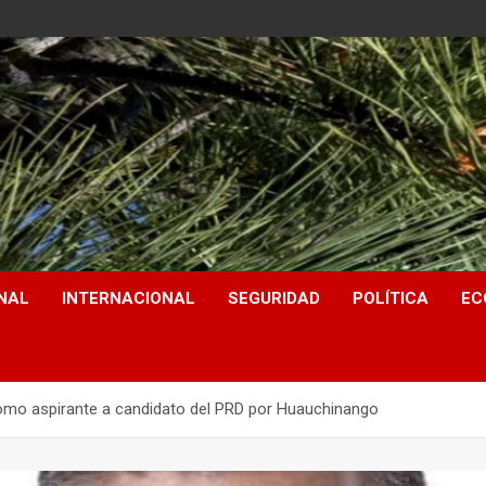
NAL
INTERNACIONAL
SEGURIDAD
POLÍTICA
EC
omo aspirante a candidato del PRD por Huauchinango