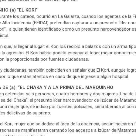
HO (a) “EL KORI”
rante los cateos, ocurrió en La Galarza, cuando los agentes de la Fi
e Alta Incidencia (FEIDAI) pretendían capturar a un presunto líder na
ori”, a quien tienen identificado como un presunto narcovendedor e
stal.
 que, al llegar al lugar: el Kori los recibió a balazos con un arma tipo
n la agresión. El Kori habría podido escapar al tener mejor conocimi
 con la proporcionada por fuentes ciudadanas.
y ciudadanas, también coinciden en señalar que El Kori, aunque logr
por lo que están atentos en caso de que ingrese a algún hospital.
 DE (a) “EL CHAKA Y A LA PRIMA DEL MARQUINHO
on detenidas seis personas, cuatro hombres y dos mujeres. Una de 
osa del Chaka”, el presunto líder narcovendedor de Izúcar de Matam
 una mujer que, se indicó por fuentes policiales, sería liberada al co
des delictivas de su primo.
el Kori, mujer que se dedica al área de la docencia, según indicaron
rsonas se manifestaran cerrando los accesos a Izúcar de Matamos 