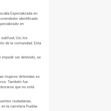
scalía Especializada en
rcovendedor identificado
specializado en
 subfusil, Uzi; los
ento de la comunidad. Esta
ó impedir ser detenido, se
las mujeres detenidas es
oros. También fue
rroborarse que no está
 fuentes ciudadanas,
en la carretera Puebla-