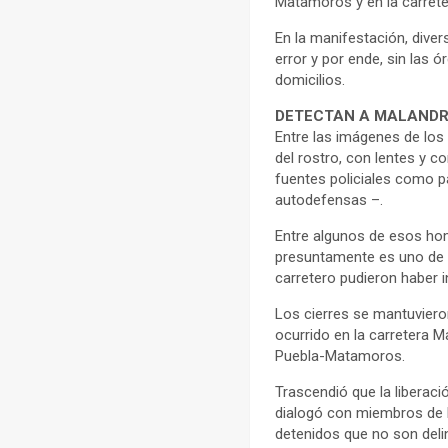
Matamoros y en la carret
En la manifestación, diver
error y por ende, sin las 
domicilios.
DETECTAN A MALANDR
Entre las imágenes de los
del rostro, con lentes y 
fuentes policiales como p
autodefensas –.
Entre algunos de esos homb
presuntamente es uno de lo
carretero pudieron haber 
Los cierres se mantuvieron
ocurrido en la carretera M
Puebla-Matamoros.
Trascendió que la liberac
dialogó con miembros de l
detenidos que no son deli