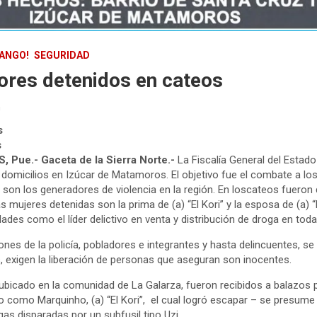
NANGO!
SEGURIDAD
res detenidos en cateos
n
s
s
Pue.- Gaceta de la Sierra Norte.-
La Fiscalía General del Estad
 domicilios en Izúcar de Matamoros. El objetivo fue el combate a lo
son los generadores de violencia en la región. En loscateos fueron
 mujeres detenidas son la prima de (a) “El Kori” y la esposa de (a) “
dades como el líder delictivo en venta y distribución de droga en toda 
ones de la policía, pobladores e integrantes y hasta delincuentes, 
 exigen la liberación de personas que aseguran son inocentes.
ubicado en la comunidad de La Galarza, fueron recibidos a balazos p
o como Marquinho, (a) “El Kori”, el cual logró escapar – se presume
as disparadas por un subfusil tipo Uzi.