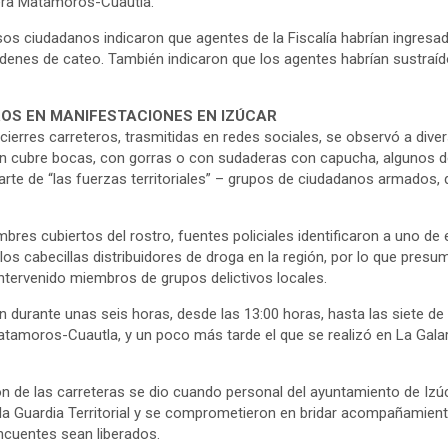
era Matamoros-Cuautla.
sos ciudadanos indicaron que agentes de la Fiscalía habrían ingresa
órdenes de cateo. También indicaron que los agentes habrían sustraí
OS EN MANIFESTACIONES EN IZÚCAR
 cierres carreteros, trasmitidas en redes sociales, se observó a div
con cubre bocas, con gorras o con sudaderas con capucha, algunos de
arte de “las fuerzas territoriales” – grupos de ciudadanos armados
res cubiertos del rostro, fuentes policiales identificaron a uno de e
s cabecillas distribuidores de droga en la región, por lo que presum
intervenido miembros de grupos delictivos locales.
 durante unas seis horas, desde las 13:00 horas, hasta las siete de 
atamoros-Cuautla, y un poco más tarde el que se realizó en La Galar
ión de las carreteras se dio cuando personal del ayuntamiento de Iz
a Guardia Territorial y se comprometieron en bridar acompañamient
ncuentes sean liberados.