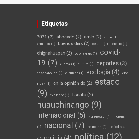
Etiquetas
2021
(2)
ahogado
(2)
amlo
(2)
angie
(1)
buenos días
(2)
armados
(1)
celular
(1)
cerebro
(1)
covid-
chignahuapan
(2)
coronavirus
(1)
19
(7)
deportes
(3)
cuenta
(1)
cultura
(1)
ecología
(4)
desaparecida
(1)
diputado
(1)
elon
estado
en la opinión de
(2)
musk
(1)
(9)
fiscalia
(2)
explicado
(1)
huauchinango
(9)
internacional
(5)
kurzgesagt
(1)
morena
nacional
(7)
(1)
neurolink
(1)
periodistas
política
(12)
policia
(4)
(1)