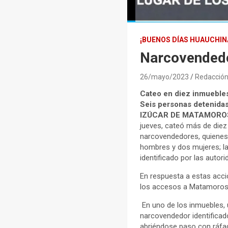
¡BUENOS DÍAS HUAUCHI
Narcovendedo
26/mayo/2023
Redacció
Cateo en diez inmueble
Seis personas detenida
IZÚCAR DE MATAMOROS, 
jueves, cateó más de diez
narcovendedores, quienes 
hombres y dos mujeres; las
identificado por las autori
En respuesta a estas acci
los accesos a Matamoros,
En uno de los inmuebles, 
narcovendedor identificad
abriéndose paso con ráfag