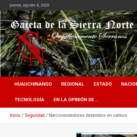
Saltar
jueves, agosto 6, 2026
al
contenido
Orgullosamente Serranos
Gaceta de la Sierra
HUAUCHINANGO
REGIONAL
ESTADO
NACIO
Norte
TECNOLOGÍA
EN LA OPINIÓN DE…
Inicio
Seguridad
Narcovendedores detenidos en cateos