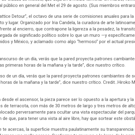
al público en general del Met el 29 de agosto. (Sus miembros entraro
attice Detour”, el octavo de una serie de comisiones anuales para la
y lugar. Organizado por Iria Candela, la curadora de arte latinoam
ente al encierro, que contrapone la ligereza a la pesadez, la transit
gada de significado político sobre lo que un muro —y específicame
nidos y México, y aclamado como algo “hermoso” por el actual pre
ranscurso de un día, verás que la pared proyecta patrones cambiant
 primeras horas de la mañana y la tarde”, dice nuestro crítico.
urso de un día, verás que la pared proyecta patrones cambiantes de
 horas de la mañana y la tarde”, dice nuestro crítico. Credit…Hirok
 desde el ascensor, la pieza parece ser lo opuesto a la apertura y la
los de terracota, con más de 30 metros de largo y tres metros de alt
colocado perversamente para ocultar una vista espectacular del parq
de que, para tener una vista al aire libre, hay que sortear este obstá
 te acercas, la superficie muestra paulatinamente su transparencia