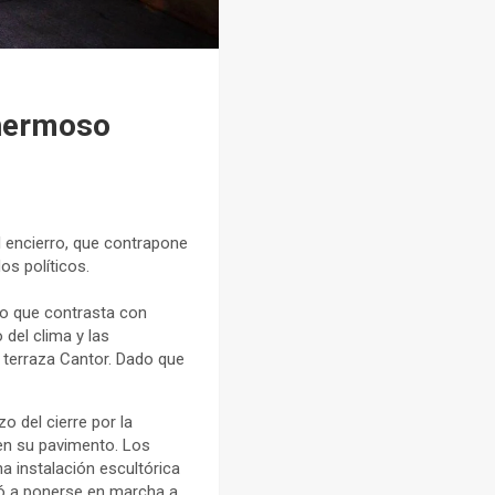
 hermoso
l encierro, que contrapone
os políticos.
io que contrasta con
 del clima y las
 terraza Cantor. Dado que
 del cierre por la
 en su pavimento. Los
na instalación escultórica
ió a ponerse en marcha a