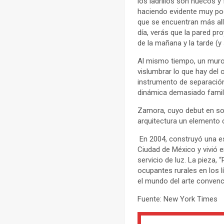
los ladrillos son huecos y
haciendo evidente muy poc
que se encuentran más allá
día, verás que la pared p
de la mañana y la tarde (y
Al mismo tiempo, un muro 
vislumbrar lo que hay del
instrumento de separación
dinámica demasiado famili
Zamora, cuyo debut en sol
arquitectura un elemento c
En 2004, construyó una est
Ciudad de México y vivió 
servicio de luz. La pieza, 
ocupantes rurales en los l
el mundo del arte convenc
Fuente: New York Times