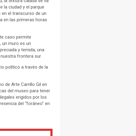
, la textura calada se va
 la ciudad y el parque
s en el transcurso de un
a en las primeras horas
ste caso permite
a, un muro es un
preciada y temida, una
uestra frontera sur.
 político a través de la
 de Arte Carrillo Gil en
icas del museo para tener
ilegales erigidos por los
presencia del “foráneo” en