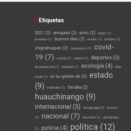
Etiquetas
2021
(2)
ahogado
(2)
amlo
(2)
angie
(1)
buenos días
(2)
armados
(1)
celular
(1)
cerebro
(1)
covid-
chignahuapan
(2)
coronavirus
(1)
19
(7)
deportes
(3)
cuenta
(1)
cultura
(1)
ecología
(4)
desaparecida
(1)
diputado
(1)
elon
estado
en la opinión de
(2)
musk
(1)
(9)
fiscalia
(2)
explicado
(1)
huauchinango
(9)
internacional
(5)
kurzgesagt
(1)
morena
nacional
(7)
(1)
neurolink
(1)
periodistas
política
(12)
policia
(4)
(1)