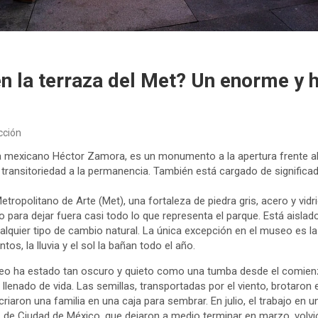
en la terraza del Met? Un enorme y
cción
ista mexicano Héctor Zamora, es un monumento a la apertura frente a
la transitoriedad a la permanencia. También está cargado de significad
ropolitano de Arte (Met), una fortaleza de piedra gris, acero y vidr
o para dejar fuera casi todo lo que representa el parque. Está aislado
lquier tipo de cambio natural. La única excepción en el museo es la
os, la lluvia y el sol la bañan todo el año.
eo ha estado tan oscuro y quieto como una tumba desde el comienzo
 llenado de vida. Las semillas, transportadas por el viento, brotaron
riaron una familia en una caja para sembrar. En julio, el trabajo en u
, de Ciudad de México, que dejaron a medio terminar en marzo, volv