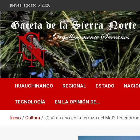
Saltar
jueves, agosto 6, 2026
al
contenido
Orgullosamente Serranos
Gaceta de la Sierra
HUAUCHINANGO
REGIONAL
ESTADO
NACIO
Norte
TECNOLOGÍA
EN LA OPINIÓN DE…
Inicio
Cultura
¿Qué es eso en la terraza del Met? Un enorm