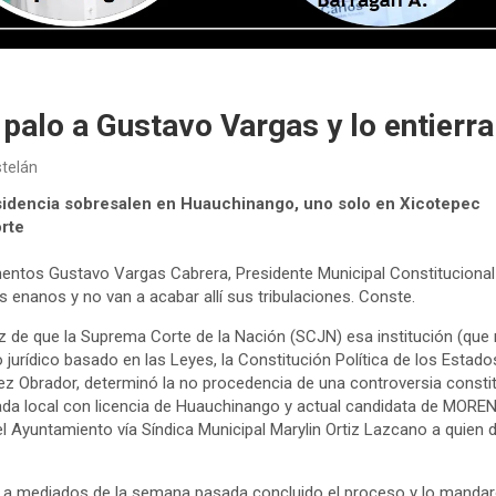
palo a Gustavo Vargas y lo entierra
stelán
esidencia sobresalen en Huauchinango, uno solo en Xicotepec
orte
mentos Gustavo Vargas Cabrera, Presidente Municipal Constitucion
os enanos y no van a acabar allí sus tribulaciones. Conste.
 de que la Suprema Corte de la Nación (SCJN) esa institución (que no
 jurídico basado en las Leyes, la Constitución Política de los Estad
pez Obrador, determinó la no procedencia de una controversia consti
utada local con licencia de Huauchinango y actual candidata de MOREN
l Ayuntamiento vía Síndica Municipal Marylin Ortiz Lazcano a quien 
ró a mediados de la semana pasada concluido el proceso y lo mandaro