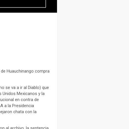
al de Huauchinango compra
 se va a ir al Diablo) que
os Unidos Mexicanos y la
tucional en contra de
A a la Presidencia
dejaron chata con la
n al archivo, la sentencia