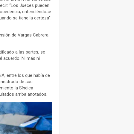
 decir: “Los Jueces pueden
rocedencia; entendiéndose
uando se tiene la certeza”.
tensión de Vargas Cabrera
ficado a las partes, se
el acuerdo. Ni más ni
A, entre los que había de
fenestrado de sus
miento la Síndica
ultados arriba anotados.