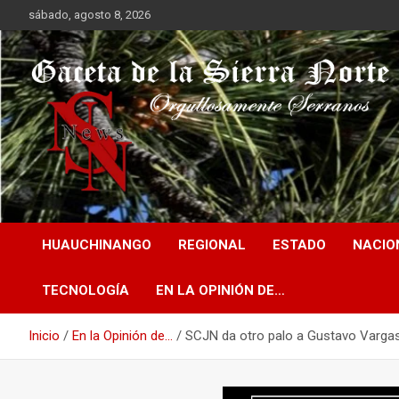
Saltar
sábado, agosto 8, 2026
al
contenido
Orgullosamente Serranos
Gaceta de la Sierra
HUAUCHINANGO
REGIONAL
ESTADO
NACIO
Norte
TECNOLOGÍA
EN LA OPINIÓN DE…
Inicio
En la Opinión de...
SCJN da otro palo a Gustavo Vargas 