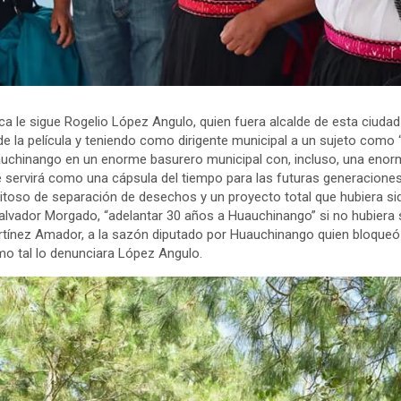
a le sigue Rogelio López Angulo, quien fuera alcalde de esta ciuda
de la película y teniendo como dirigente municipal a un sujeto como
auchinango en un enorme basurero municipal con, incluso, una enor
que servirá como una cápsula del tiempo para las futuras generacione
toso de separación de desechos y un proyecto total que hubiera si
 Salvador Morgado, “adelantar 30 años a Huauchinango” si no hubiera
rtínez Amador, a la sazón diputado por Huauchinango quien bloqueó
mo tal lo denunciara López Angulo.