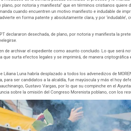
e plano, por notoria y manifiesta” que en términos cristianos quiere
manda cuando encuentren un motivo manifiesto e indudable de imp
 advierte en forma patente y absolutamente clara, y por ‘indudable’, c
el PT declararon desechada, de plano, por notoria y manifiesta la pre
elegirse.
en de archivar el expediente como asunto concluido. Lo que será noti
ra que surta efectos legales y se imprimirá, de manera criptográfica 
ue Liliana Luna habría desplazado a todos los advenedizos de MOREN
a, para ser candidatos a la alcaldía, fue mayúscula y más el hoy de
uauchinango, Gustavo Vargas, por lo que su compinche en el Ayunta
nuncia sobre la omisión del Congreso Morenista poblano, con los res