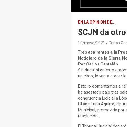
EN LA OPINIÓN DE...
SCJN da otro 
10/mayo/2021
Carlos Ca
T
res aspirantes a la Pr
Noticiero de la Sierra N
Por Carlos Castelán
Sin duda; si en estos mo
un circo, le van a crecer l
Esto lo comentamos a raíz
ha asestado palo tras palo
congruencia judicial a Ló
Liliana Luna Aguirre, dip
Municipal, promovida por e
resolución.
El Tribunal Judicial decla