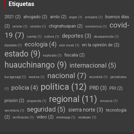
Etiquetas
2021
(2)
ahogado
(2)
amlo
(2)
buenos días
angie
(1)
armados
(1)
covid-
(2)
chignahuapan
(2)
celular
(1)
cerebro
(1)
coronavirus
(1)
19
(7)
deportes
(3)
cuenta
(1)
cultura
(1)
desaparecida
(1)
ecología
(4)
en la opinión de
(2)
diputado
(1)
elon musk
(1)
estado
(9)
fiscalia
(2)
explicado
(1)
huauchinango
(9)
internacional
(5)
nacional
(7)
kurzgesagt
(1)
morena
(1)
neurolink
(1)
periodistas
política
(12)
policia
(4)
PRD
(3)
PRI
(2)
(1)
regional
(11)
prisión
(2)
propuesta
(1)
renuncia
(1)
seguridad
(5)
sierra norte
(3)
tecnología
secretaría
(1)
(2)
video
(2)
verificación
(1)
whatsapp
(1)
xicotepec
(1)