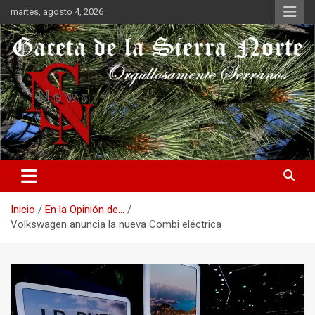
Saltar
martes, agosto 4, 2026
al
contenido
Orgullosamente Serranos
Gaceta de la Sierra Norte
Inicio
En la Opinión de...
Volkswagen anuncia la nueva Combi eléctrica