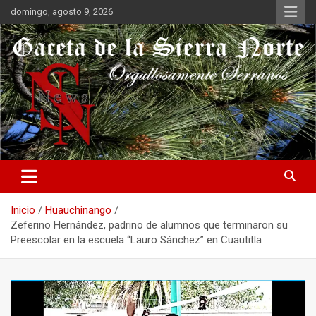
Saltar
domingo, agosto 9, 2026
al
contenido
Orgullosamente Serranos
Gaceta de la Sierra Norte
Inicio
Huauchinango
Zeferino Hernández, padrino de alumnos que terminaron su
Preescolar en la escuela “Lauro Sánchez” en Cuautitla