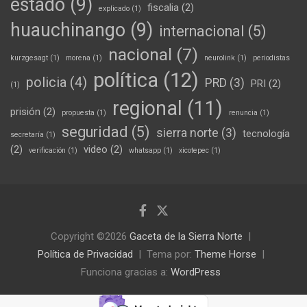
estado
(9)
fiscalia
(2)
explicado
(1)
huauchinango
(9)
internacional
(5)
nacional
(7)
kurzgesagt
(1)
morena
(1)
neurolink
(1)
periodistas
política
(12)
policia
(4)
PRD
(3)
PRI
(2)
(1)
regional
(11)
prisión
(2)
propuesta
(1)
renuncia
(1)
seguridad
(5)
sierra norte
(3)
tecnología
secretaría
(1)
(2)
video
(2)
verificación
(1)
whatsapp
(1)
xicotepec
(1)
Copyright ©2026
Gaceta de la Sierra Norte
Política de Privacidad
Tema por:
Theme Horse
Funciona gracias a:
WordPress