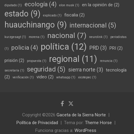
ecología
(4)
en la opinión de
(2)
diputado
(1)
elon musk
(1)
estado
(9)
fiscalia
(2)
explicado
(1)
huauchinango
(9)
internacional
(5)
nacional
(7)
kurzgesagt
(1)
morena
(1)
neurolink
(1)
periodistas
política
(12)
policia
(4)
PRD
(3)
PRI
(2)
(1)
regional
(11)
prisión
(2)
propuesta
(1)
renuncia
(1)
seguridad
(5)
sierra norte
(3)
tecnología
secretaría
(1)
(2)
video
(2)
verificación
(1)
whatsapp
(1)
xicotepec
(1)
Copyright ©2026
Gaceta de la Sierra Norte
Política de Privacidad
Tema por:
Theme Horse
Funciona gracias a:
WordPress