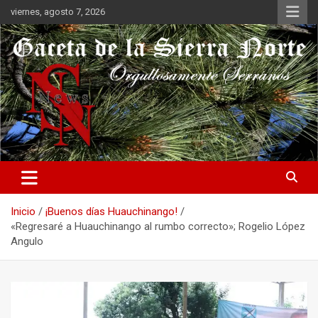
Saltar
viernes, agosto 7, 2026
al
contenido
Orgullosamente Serranos
Gaceta de la Sierra Norte
Inicio
¡Buenos días Huauchinango!
«Regresaré a Huauchinango al rumbo correcto»; Rogelio López
Angulo