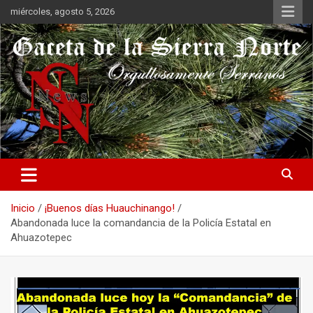
Saltar
miércoles, agosto 5, 2026
al
contenido
Orgullosamente Serranos
Gaceta de la Sierra Norte
Inicio
¡Buenos días Huauchinango!
Abandonada luce la comandancia de la Policía Estatal en
Ahuazotepec