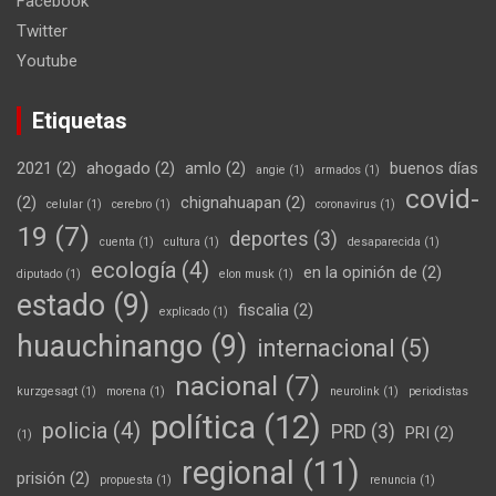
Facebook
Twitter
Youtube
Etiquetas
2021
(2)
ahogado
(2)
amlo
(2)
buenos días
angie
(1)
armados
(1)
covid-
(2)
chignahuapan
(2)
celular
(1)
cerebro
(1)
coronavirus
(1)
19
(7)
deportes
(3)
cuenta
(1)
cultura
(1)
desaparecida
(1)
ecología
(4)
en la opinión de
(2)
diputado
(1)
elon musk
(1)
estado
(9)
fiscalia
(2)
explicado
(1)
huauchinango
(9)
internacional
(5)
nacional
(7)
kurzgesagt
(1)
morena
(1)
neurolink
(1)
periodistas
política
(12)
policia
(4)
PRD
(3)
PRI
(2)
(1)
regional
(11)
prisión
(2)
propuesta
(1)
renuncia
(1)